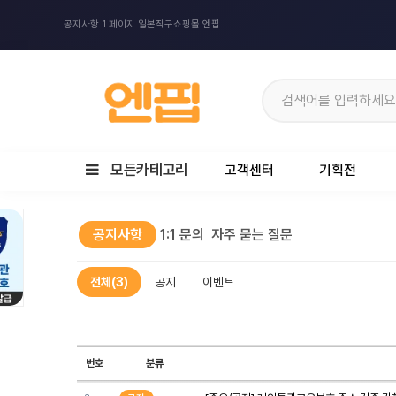
공지사항 1 페이지 일본직구쇼핑몰 엔핍
모든카테고리
고객센터
기획전
공지사항
1:1 문의
자주 묻는 질문
전체(3)
공지
이벤트
번호
분류