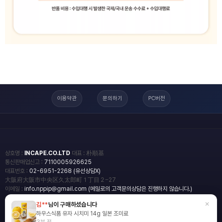
이용약관
문의하기
PC버전
상호명 :
INCAPE.CO.LTD
대표 : 朴順基
통신판매업신고 :
7110005926625
대표번호 :
02-6951-2268 (유선상담X)
大阪府大阪市中央区久太郎町１丁目２−27
이메일 :
info.nppip@gmail.com (메일로의 고객문의상담은 진행하지 않습니다.)
×
김**
님이 구매하셨습니다
copyright
일본직구쇼핑몰 엔핍
하우스식품 유자 시치미 14g 일본 조미료
2018 All rights reserved.