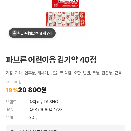
최근 3개월간 50명 재구매
파브론 어린이용 감기약 40정
기침, 가래, 인후통, 재채기, 콧물, 코 막힘, 오한, 발열, 두통, 관절통, 근육통 완화. 어린이용 감기약 정제.
25,600원
20,800원
19%
브랜드
타이쇼 / TAISHO
JAN
4987306047723
무게
30 g