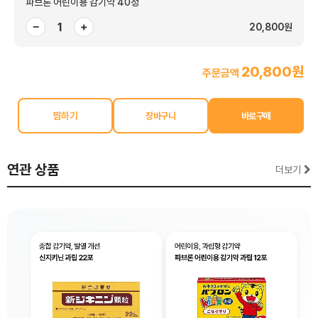
파브론 어린이용 감기약 40정
−
+
20,800원
20,800원
주문금액
찜하기
연관 상품
더보기