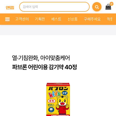
0
고객센터
기획전
베스트
신상품
구해주세요
적립 