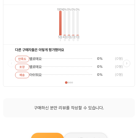
100%
0%
0%
0%
0%
5점
4점
3점
2점
1점
2
0
0
0
0
다른 구매자들은 이렇게 평가했어요
별로에요
0%
(0명)
만족도
별로에
‹
›
별로에요
0%
(0명)
포장
평범해
최고에
아쉬워요
0%
(0명)
배송
구매하신 분만 리뷰를 작성할 수 있습니다.