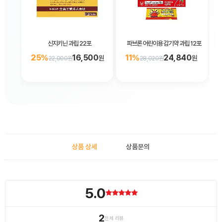
신지키닌 과립 22포
파브론 어린이용 감기약 과립 12포
25%
16,500
11%
24,840
원
원
22,000원
28,020원
상품 상세
상품문의
5.0
2
전체 리뷰