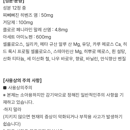
[성분·분량]
성분 12정 중
찌뻬삐진 히벤즈 염 : 50mg
거담제 : 100mg
클로르 페니라민 말레 산염 : 4.8mg
아세트 아미노펜 : 600mg
셀룰로오스, 실리카, 메타 규산 알루 산 Mg, 유당, 카루 메로스 Ca, 히
드 록시 프로필 셀룰로오스, 스테아린산 Mg, 히뿌로 메로스, 흰 설탕,
산화 티타늄, 세 이산화 철, 나우 바로우, 향료, 바닐린, 안식향산 벤질
[사용상의 주의 사항]
■ 사용상의주의
※ 본제는 소아용하지만 감기약으로 정해진 일반적인주의 사항을 기
재하고 있습니다.
·하지 말라
(지키지 않으면 현재의 증상이 악화되거나 부작용 사고가 발생하기
쉽습니다)