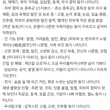
쉰, 재채기, 목의 가려움, 답답함, 동계, 의식 혼탁 등이 나타난다.
· 피부 점막 눈 증후군 (스티븐스 - 존슨 증후군), 중독성 표피 괴사 융
해증, 급성 유행성 발진 성 농포 증 : 고열, 눈의 충혈, 눈곱, 입술 염증,
인후염, 피부의 광범위한 발진 발적, 빨개진 피부에 작은 중얼 중얼
(작은 농포)이 나고, 온몸이 나른한 식욕이없는 등이 지속되고 급격히
악화된다.
· 간 기능 장애 : 발열, 가려움증, 발진, 황달 (피부와 눈 흰자위가 노랗
게되는)褐色尿전신의 나른함, 식욕 부진 등이 나타난다.
· 신장 장애 : 발열, 발진, 소변량 감소, 전신 부종, 전신의 나른함, 관절
통 (마디마디가 아프다), 설사 등이 나타난다.
간질 성 폐렴 : 계단을 오르거나, 조금 무리를하거나하면 숨이 가쁘다
· 답답되는 공석, 발열 등이 보이고, 이들이 갑자기 나타나거나 지속하
기도한다.
· 천식 : 숨을 쉴 때 씨근 거린, 휘유 누르는 답답한 등이 나타난다.
재생 불량성 빈혈 : 푸른 멍, 코피, 잇몸 출혈, 발열, 피부와 점막이 창
백 보인다 피로감, 동계, 호흡 곤란, 기분이 나빠 아찔한, 혈뇨 등이 나
타난다.
· 무과립구증 : 갑작스런 고열, 오한, 인후통 등이 나타난다.