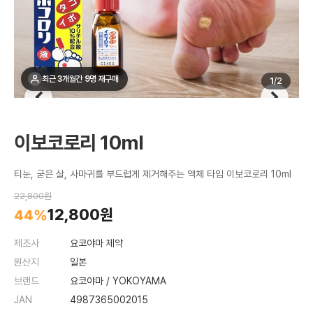
최근 3개월간 9명 재구매
1
/
2
이보코로리 10ml
티눈, 굳은 살, 사마귀를 부드럽게 제거해주는 액체 타입 이보코로리 10ml
22,800원
12,800원
44%
제조사
요코야마 제약
원산지
일본
브랜드
요코야마 / YOKOYAMA
JAN
4987365002015