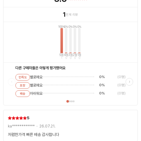
1
전체 리뷰
100%
0%
0%
0%
0%
5점
4점
3점
2점
1점
1
0
0
0
0
다른 구매자들은 이렇게 평가했어요
별로에요
0%
(0명)
만족도
별로에
‹
›
별로에요
0%
(0명)
포장
평범해
최고에
아쉬워요
0%
(0명)
배송
5
ka************ · 26.07.21.
저렴한가격 빠른 배송 감사합니다