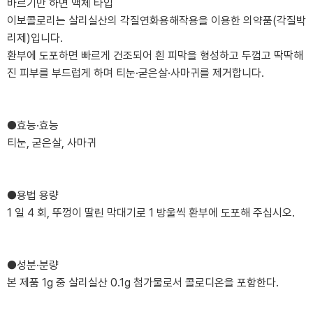
바르기만 하면 액체 타입
이보콜로리는 살리실산의 각질연화용해작용을 이용한 의약품(각질박
리제)입니다.
환부에 도포하면 빠르게 건조되어 흰 피막을 형성하고 두껍고 딱딱해
진 피부를 부드럽게 하며 티눈·굳은살·사마귀를 제거합니다.
●효능·효능
티눈, 굳은살, 사마귀
●용법 용량
1 일 4 회, 뚜껑이 딸린 막대기로 1 방울씩 환부에 도포해 주십시오.
●성분·분량
본 제품 1g 중 살리실산 0.1g 첨가물로서 콜로디온을 포함한다.