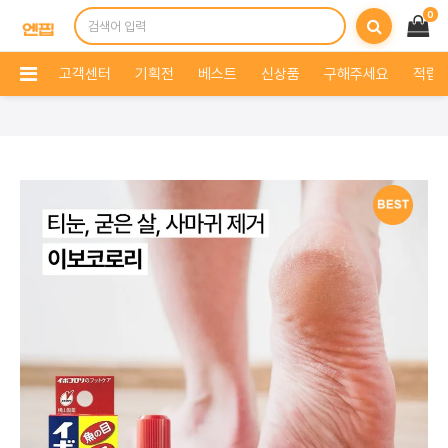
0
고객센터
기획전
베스트
신상품
구해주세요
적립 