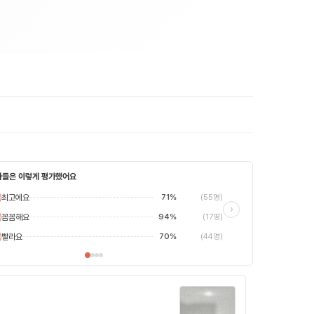
자들은 이렇게 평가했어요
최고에요
71%
(55명)
최고에요
›
꼼꼼해요
94%
(17명)
평범해요
별로에요
빨라요
70%
(44명)