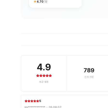
★
4.70
·
18
4.9
789
전체 리뷰
평균 별점
5
ka************ · 26.08.07.