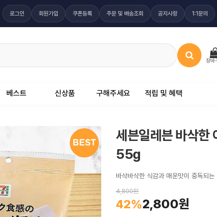
로그인
회원가입
쿠폰등록
주문 및 배송조회
공지사항
1:1문의
장바
베스트
신상품
구해주세요
적립 및 혜택
세븐일레븐 바삭한 
55g
바삭바삭한 식감과 매운맛이 중독되는
4,800원
2,800원
42%