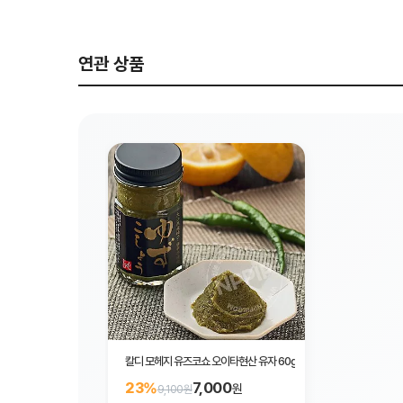
연관 상품
칼디 모헤지 유즈코쇼 오이타현산 유자 60g
7,000
23%
원
9,100원