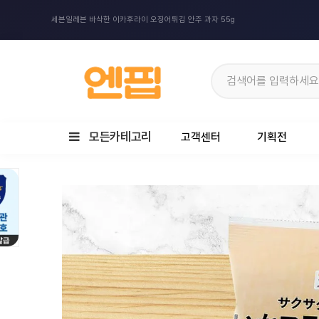
세븐일레븐 바삭한 이카후라이 오징어튀김 안주 과자 55g
모든카테고리
고객센터
기획전