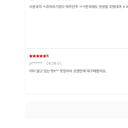
사본과자 ㅋ과자라기보다 맥주안주 ㅋㅋ한국에도 잇엇음 조켓네여 ㅎ
5
yr****** · 26.08.01.
이미 알고 있는 맛!!^^ 맛있어서 오랜만에 재구매했어요.