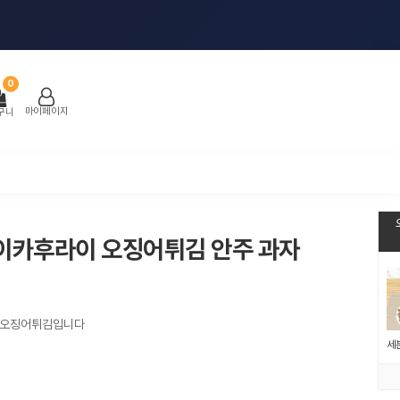
0
마이페이지
구니
이카후라이 오징어튀김 안주 과자
 오징어튀김입니다