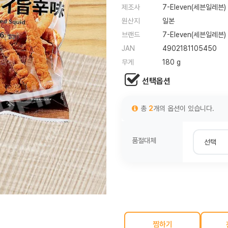
제조사
7-Eleven(세븐일레븐)
원산지
일본
브랜드
7-Eleven(세븐일레븐)
JAN
4902181105450
무게
180 g
선택옵션
총
2
개의 옵션이 있습니다.
품절대체
찜하기