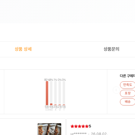
상품 상세
상품문의
다른 구매
92%
8%
1%
0%
0%
만족도
‹
포장
배송
5점
4점
3점
2점
1점
724
60
4
0
1
5
ur******* · 26.08.02.