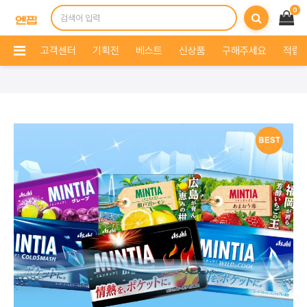
0
고객센터
기획전
베스트
신상품
구해주세요
적립 