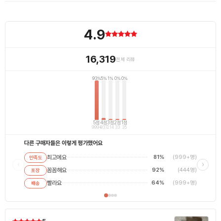
4.9
16,319
전체 리뷰
93%
5%
1%
0%
0%
5점
4점
3점
2점
1점
999+
837
214
33
35
다른 구매자들은 이렇게 평가했어요
최고에요
81%
(999+명)
만족도
최고에
‹
›
꼼꼼해요
92%
(444명)
포장
별로에
평범해
빨라요
64%
(999+명)
배송