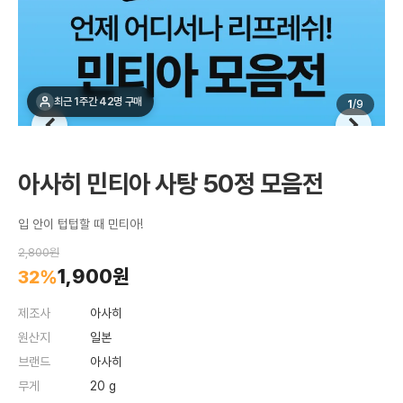
최근 1주간 42명 구매
1
/
9
아사히 민티아 사탕 50정 모음전
입 안이 텁텁할 때 민티아!
2,800원
1,900원
32%
제조사
아사히
원산지
일본
브랜드
아사히
무게
20 g