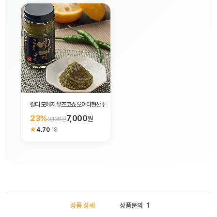
칼디 모헤지 유즈코쇼 오이타현산 유자 60g
23%
7,000
원
9,100원
★
4.70
·
18
상품 상세
상품문의
1