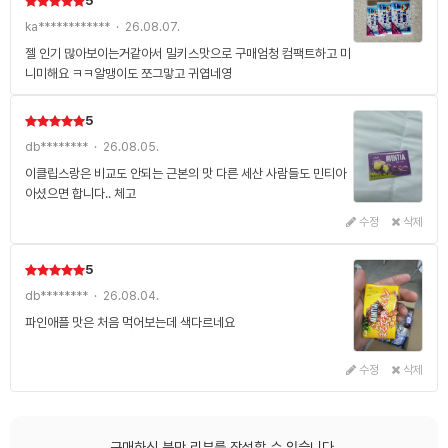
5
ka************ · 26.08.07.
젤 인기 많아보이는거같아서 밀키스맛으로 구매엄청 컴팩트하고 미
니미해요 ㅋㅋ알맹이도 쪼그맣고 귀엽네영
5
db******** · 26.08.05.
이클립스랑은 비교도 안되는 근본의 맛 다른 세산 사람들도 민티아
아셨으면 합니다.. 체고
수정
삭제
5
db******** · 26.08.04.
파인애플 맛은 처음 먹어보는데 색다르네요
수정
삭제
구매하신 분만 리뷰를 작성할 수 있습니다.