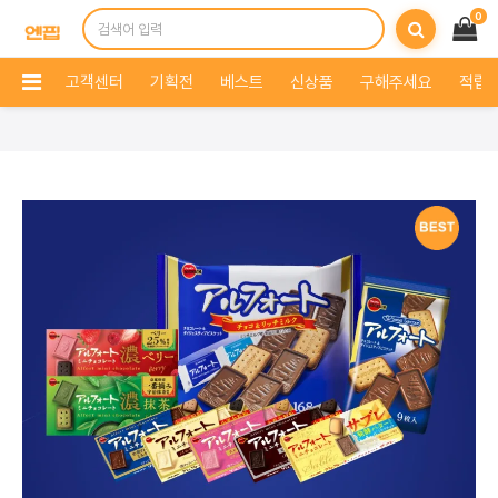
0
고객센터
기획전
베스트
신상품
구해주세요
적립 