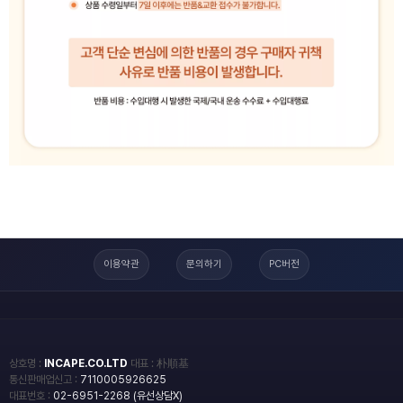
이용약관
문의하기
PC버전
상호명 :
INCAPE.CO.LTD
대표 : 朴順基
통신판매업신고 :
7110005926625
대표번호 :
02-6951-2268 (유선상담X)