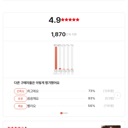
4.9
1,870
전체 리뷰
91%
6%
2%
1%
1%
5점
4점
3점
2점
1점
999+
118
33
10
10
다른 구매자들은 이렇게 평가했어요
최고에요
73%
(128명)
만족도
최고에
‹
›
꼼꼼해요
93%
(53명)
포장
평범해
별로에
빨라요
56%
(116명)
배송