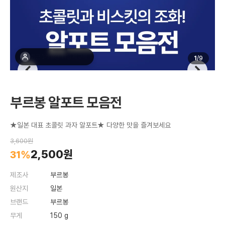
최근 1주간 19명 구매
1
/
9
부르봉 알포트 모음전
★일본 대표 초콜릿 과자 알포트★ 다양한 맛을 즐겨보세요
3,600원
2,500원
31%
제조사
부르봉
원산지
일본
브랜드
부르봉
무게
150 g