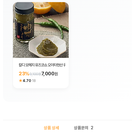
칼디 모헤지 유즈코쇼 오이타현산 유자 60g
23%
7,000
원
9,100원
★
4.70
·
18
상품 상세
상품문의
2