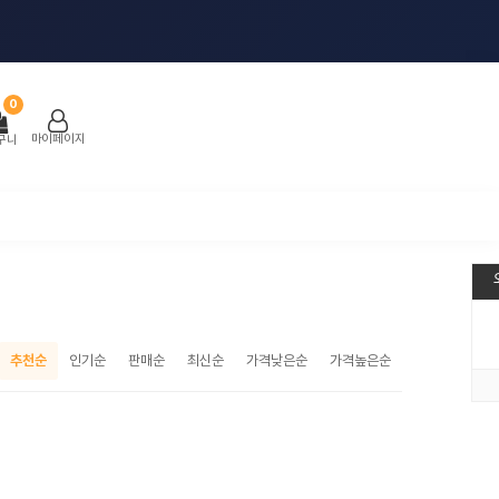
0
마이페이지
구니
추천순
인기순
판매순
최신순
가격낮은순
가격높은순