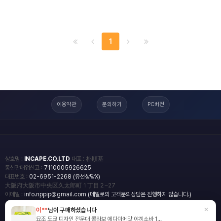
1
이용약관
문의하기
PC버전
상호명 :
INCAPE.CO.LTD
대표 : 朴順基
통신판매업신고 :
7110005926625
대표번호 :
02-6951-2268 (유선상담X)
大阪府大阪市中央区久太郎町１丁目２−27
이메일 :
info.nppip@gmail.com (메일로의 고객문의상담은 진행하지 않습니다.)
×
이**
님이 구매하셨습니다
copyright
일본직구쇼핑몰 엔핍
묘조 도쿄 디자인 전문대 콜라보 에다마메맛 야끼소바 1...
2018 All rights reserved.