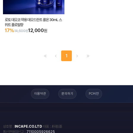
로토 데오코 약용 데오드란트 롤온 30mL 스
위트 플로럴향
17%
12,000
원
14,500원
1
이용약관
문의하기
PC버전
상호명 :
INCAPE.CO.LTD
대표 : 朴順基
통신판매업신고 :
7110005926625