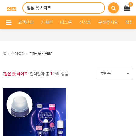
0
고객센터
기획전
베스트
신상품
구해주세요
적립 
홈
검색결과
"일본 옷 사이트"
>
>
'
일본 옷 사이트
' 검색결과 총
1
개의 상품
추천순