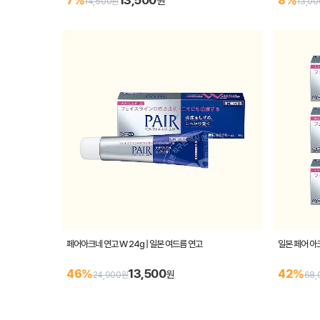
13,500
7%
8%
원
14,500원
13,0
페어아크네 연고 W 24g | 일본 여드름 연고
일본 페어 아
13,500
46%
42%
원
24,900원
68,