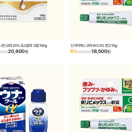
나민 코와 20% 요소함유 크림 150g
신 리비멕스 코와 W 0.3% 연고 15g
20,600
18,500
5%
원
원
000원
19,500원