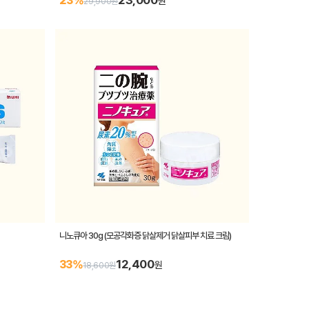
23,000
23%
원
29,900원
니노큐아 30g (모공각화증 닭살제거 닭살피부 치료 크림)
12,400
33%
원
18,600원