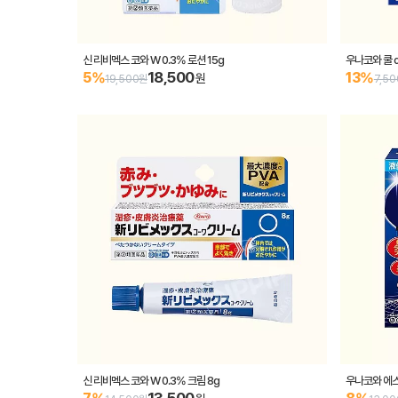
신 리비멕스 코와 W 0.3% 로션 15g
우나코와 쿨 α
18,500
5%
13%
원
19,500원
7,5
신 리비멕스 코와 W 0.3% 크림 8g
우나코와 에스