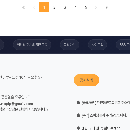
1
2
3
4
5
부
책임의 한계와 법적고지
문의하기
사이트맵
RSS 
 : 평일 오전 10시 ~ 오후 5시
공지사항
정 공휴일은 휴무입니다.
[중요/공지] 개인통관고유부호 주소 검증
o.nppip@gmail.com
객문의상담은 진행하지 않습니다.)
[주의] 스미싱 문자 주의알림입니다.
엔핍 구매 전 꼭 읽어주세요!