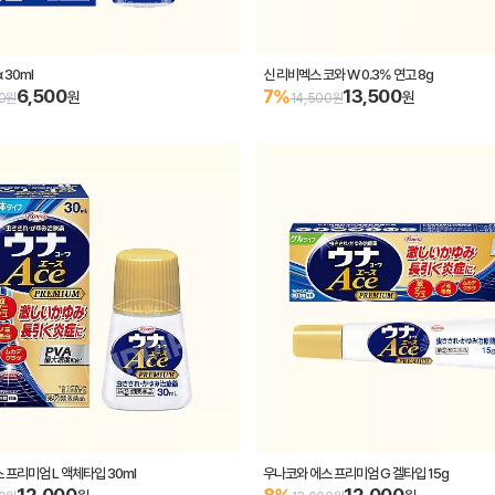
 30ml
신 리비멕스 코와 W 0.3% 연고 8g
6,500
13,500
7%
원
원
00원
14,500원
 프리미엄 L 액체타입 30ml
우나코와 에스 프리미엄 G 겔타입 15g