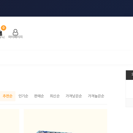
0
마이페이지
구니
추천순
인기순
판매순
최신순
가격낮은순
가격높은순