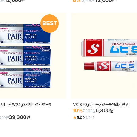
12,000
12,000
8%
원
원
00원
13,000원
크네 크림 W 24g 3개세트 성인 여드름
무히 S 20g 바르는 가려움증 완화제 연고
6,300
10%
원
7,000원
39,300
원
★
000원
5.00
·
리뷰 1