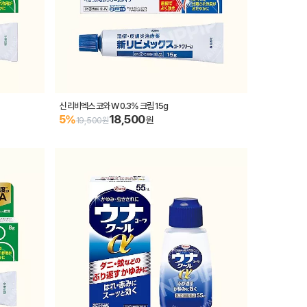
신 리비멕스 코와 W 0.3% 크림 15g
18,500
5%
원
19,500원