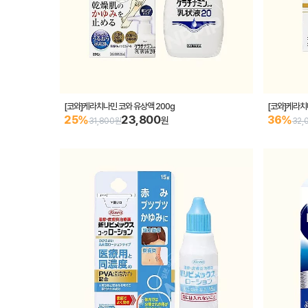
[코와]케라치나민 코와 유상액 200g
[코와]케라치
23,800
25%
36%
원
31,800원
32,