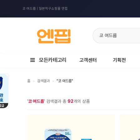
코 여드름 | 일본직구쇼핑몰 엔핍
모든카테고리
고객센터
기획전
홈
검색결과
"코 여드름"
>
>
'
코 여드름
' 검색결과 총
92
개의 상품