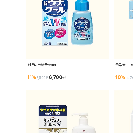
신 우나 코와 쿨 55ml
플루 코트 F 
6,700
11%
10%
원
7,500원
14,