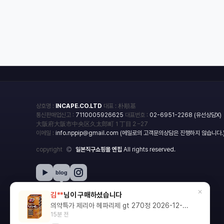
상호명 :
INCAPE.CO.LTD
대표 : 朴順基
통신판매업신고 :
7110005926625
대표번호 :
02-6951-2268 (유선상담X)
大阪府大阪市中央区久太郎町１丁目２−27
이메일 :
info.nppip@gmail.com (메일로의 고객문의상담은 진행하지 않습니다.
copyright
일본직구쇼핑몰 엔핍
All rights reserved.
blog
×
김**
님이 구매하셨습니다
의약특가 제리아 헤파리제 gt 270정 2026-12-...
15분 전