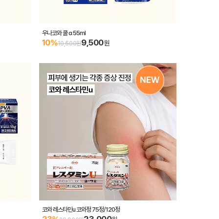
우나코와 쿨 α 55ml
9,500
10%
원
10,500원
코와 레스타민u 코와정 75정/120정