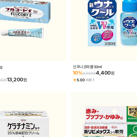
5g
신 우나 코와 쿨 30ml
4,400
10%
원
4,900원
13,200
원
★
700원
5.00
·
리뷰 1