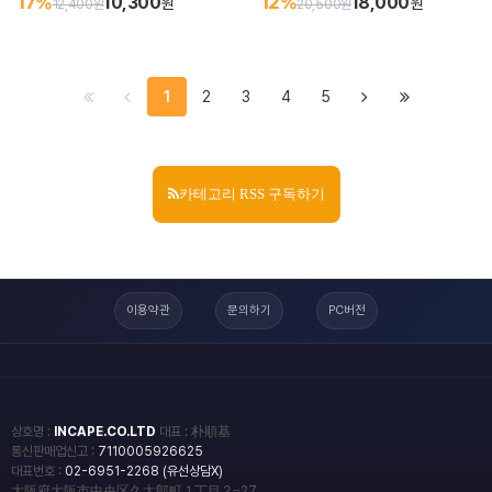
17%
10,300
12%
18,000
원
원
12,400원
20,500원
1
2
3
4
5
카테고리 RSS 구독하기
이용약관
문의하기
PC버전
상호명 :
INCAPE.CO.LTD
대표 : 朴順基
통신판매업신고 :
7110005926625
대표번호 :
02-6951-2268 (유선상담X)
大阪府大阪市中央区久太郎町１丁目２−27