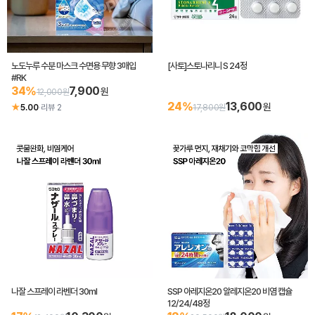
노도누루 수분 마스크 수면용 무향 3매입
[사토]스토나리니 S 24정
#RK
34%
7,900
원
12,000원
24%
13,600
원
★
5.00
·
리뷰 2
17,800원
나잘 스프레이 라벤더 30ml
SSP 아레지온20 알레지온20 비염 캡슐
12/24/48정