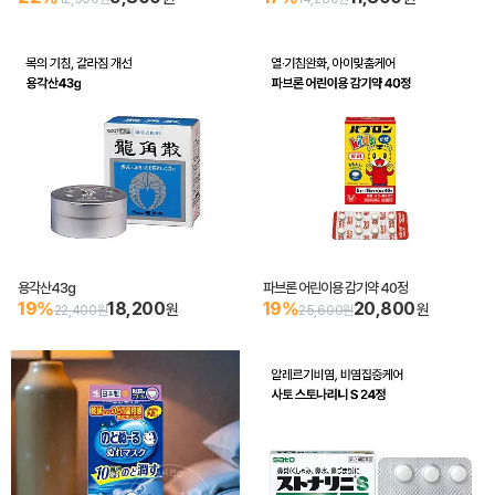
용각산43g
파브론 어린이용 감기약 40정
19%
18,200
19%
20,800
원
원
22,400원
25,600원