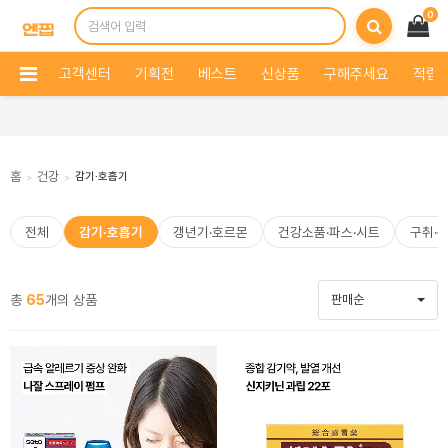
0
고객센터
기획전
베스트
신상품
구해주세요
적립 
홈
건강
감기·호흡기
>
>
전체
감기·호흡기
갱년기·호르몬
건강소품·파스·시트
구취·
총
65
개의 상품
판매순