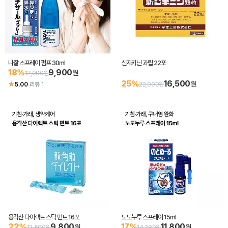
나잘 스프레이 펌프 30ml
신지키닌 과립 22포
18%
9,900
원
12,000원
25%
16,500
원
★
5.00
·
리뷰 1
22,000원
용각산 다이렉트 스틱 민트 16포
노도누루 스프레이 15ml
22%
9,800
17%
11,800
원
원
12,500원
14,280원