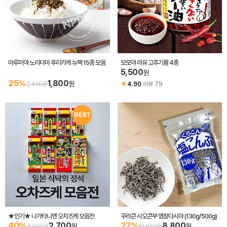
마루미야 노리타마 후리카케 뉴팩 15종 모음
모모야 라유 고추기름 4종
5,500
원
25%
1,800
원
★
2,400원
4.90
·
리뷰 79
★인기★ 나가타니엔 오차즈케 모음전
쿠라콘 시오콘부 염장다시마 (130g/500g)
40%
2,700
27%
8,800
원
원
4,500원
12,000원