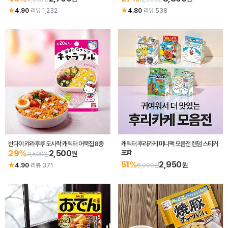
★
★
4.90
·
리뷰 1,232
4.80
·
리뷰 538
반다이 캬라후루 도시락 캐릭터 어묵칩 8종
캐릭터 후리카케 미니팩 모음전 랜덤 스티커
29%
2,500
포함
원
3,500원
51%
2,950
원
★
4.90
·
리뷰 371
6,000원