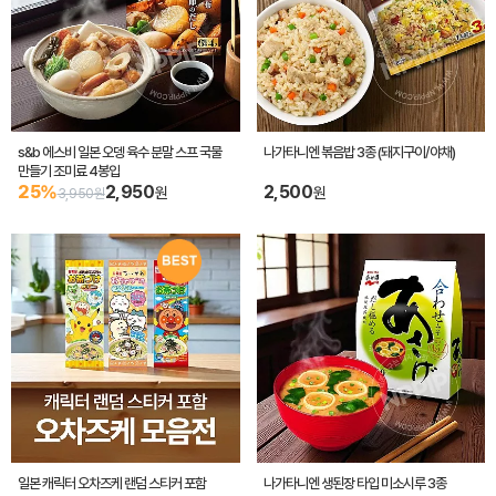
s&b 에스비 일본 오뎅 육수 분말 스프 국물
나가타니엔 볶음밥 3종 (돼지구이/야채)
만들기 조미료 4봉입
25%
2,950
2,500
원
원
3,950원
일본 캐릭터 오차즈케 랜덤 스티커 포함
나가타니엔 생된장 타입 미소시루 3종