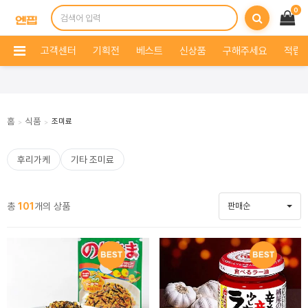
0
고객센터
기획전
베스트
신상품
구해주세요
적립 
홈
식품
조미료
>
>
후리가케
기타 조미료
총
101
개의 상품
판매순