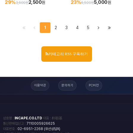
29%
2,500
23%
5,000
원
원
3,500원
6,500원
1
2
3
4
5
카테고리 RSS 구독하기
이용약관
문의하기
PC버전
상호명 :
INCAPE.CO.LTD
대표 : 朴順基
통신판매업신고 :
7110005926625
대표번호 :
02-6951-2268 (유선상담X)