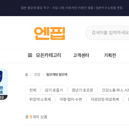
일본 발모제·탈모 직구 - 리압·사토 아로게인·카로얀 정품 | 일본직구쇼핑몰 엔핍
모든카테고리
고객센터
기획전
홈
건강
탈모예방·발모제
>
>
전체
감기·호흡기
갱년기·호르몬
건강소품·파스·시
위장약·소화제
이명·멀미·수면
자양강장·피로회복
총
8
개의 상품