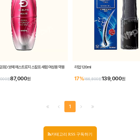
스칼프D 보떼 에스트로지 스칼프 세럼 여성용 약용
리업 120ml
87,000
139,000
17%
원
원
,000원
166,800원
1
카테고리 RSS 구독하기