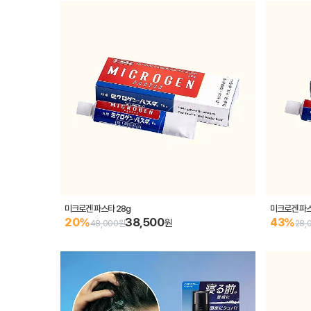
미크로겐 파스타 28g
미크로겐 파스
38,500
20%
43%
원
48,000원
28,