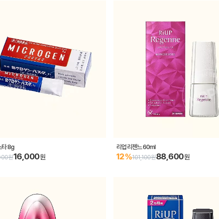
타 8g
리업 리젠느 60ml
16,000
88,600
12%
원
원
000원
101,100원