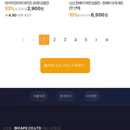
아사히 민티아 브리즈 30정 모음전
닛신 돈베이 라면 모음전 - 돈베이 3개 세트
33%
2,900
(맛 선택)
원
4,300원
10%
8,900
원
★
4.90
·
리뷰 437
9,900원
1
2
3
4
5
카테고리 RSS 구독하기
이용약관
문의하기
PC버전
상호명 :
INCAPE.CO.LTD
대표 : 朴順基