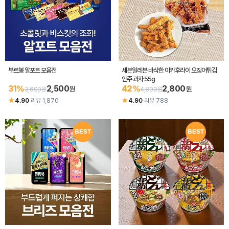
부르봉 알포트 모음전
세븐일레븐 바삭한 이카후라이 오징어튀김
안주 과자 55g
31%
2,500
42%
2,800
원
원
3,600원
4,800원
★
★
4.90
·
리뷰 1,870
4.90
·
리뷰 788