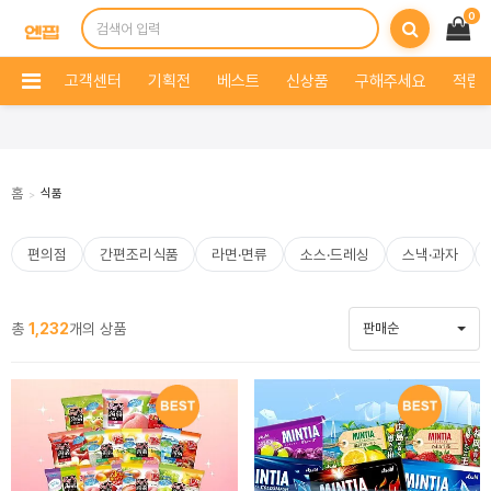
0
고객센터
기획전
베스트
신상품
구해주세요
적립 
홈
식품
>
편의점
간편조리식품
라면·면류
소스·드레싱
스낵·과자
총
1,232
개의 상품
판매순