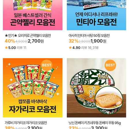
★인기★ 오리히로 곤약젤리 모음전
아사히 민티아 사탕 50정 모음전
40%
2,700
32%
1,900
원
원
4,500원
2,800원
★
★
5.00
·
리뷰 11
4.90
·
리뷰 16,318
가루비 자가리코 쟈가리코 모음전
닛신 돈베이 키츠네우동 돈베이 우동 95g
38%
2,100
23%
3,300
원
원
3,400원
4,300원