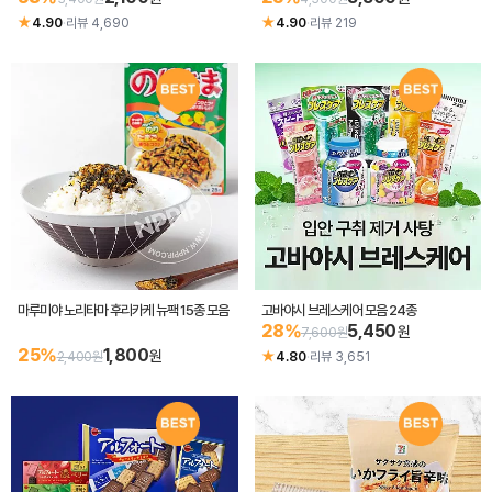
★
★
4.90
·
리뷰 4,690
4.90
·
리뷰 219
마루미야 노리타마 후리카케 뉴팩 15종 모음
고바야시 브레스케어 모음 24종
28%
5,450
원
7,600원
25%
1,800
원
★
2,400원
4.80
·
리뷰 3,651