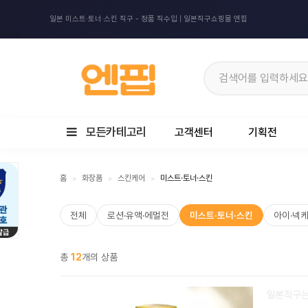
일본 미스트·토너·스킨 직구 - 정품 직수입 | 일본직구쇼핑몰 엔핍
모든카테고리
고객센터
기획전
홈
화장품
스킨케어
미스트·토너·스킨
>
>
>
전체
로션·유액·에멀전
미스트·토너·스킨
아이·넥
총
12
개의 상품