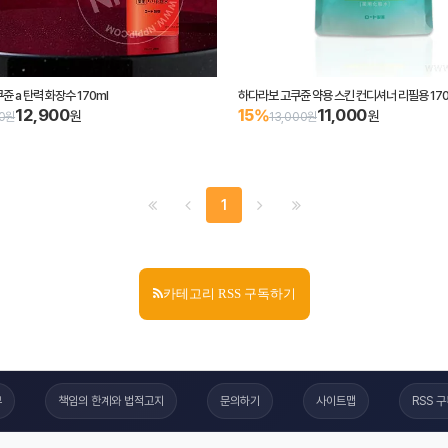
 a 탄력 화장수 170ml
하다라보 고쿠쥰 약용 스킨 컨디셔너 리필용 170
12,900
11,000
15%
원
원
00원
13,000원
1
카테고리 RSS 구독하기
부
책임의 한계와 법적고지
문의하기
사이트맵
RSS 