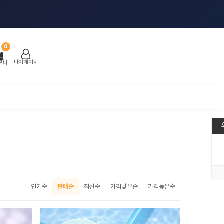
0
마이페이지
구니
인기순
판매순
최신순
가격낮은순
가격높은순