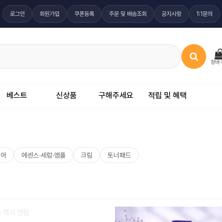
로그인
회원가입
쿠폰등록
주문 및 배송조회
공지사항
1:1문의
장바
베스트
신상품
구해주세요
적립 및 혜택
케어
에센스·세럼·앰플
크림
토너패드