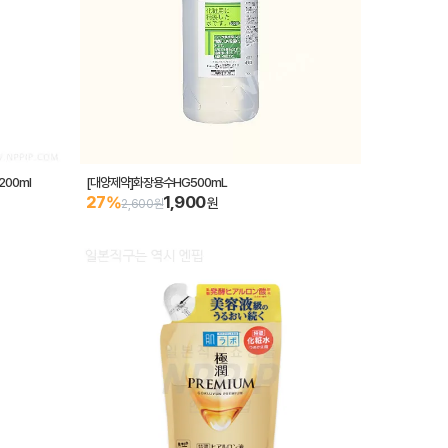
00ml
[대양제약]화장용수HG500mL
1,900
27%
원
2,600원