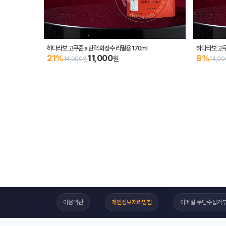
하다라보 고쿠쥰 a 탄력 화장수 리필용 170ml
하다라보 고쿠쥰
11,000
21%
8%
원
14,000원
14,0
이용약관
개인정보처리방침
이메일 무단수집거