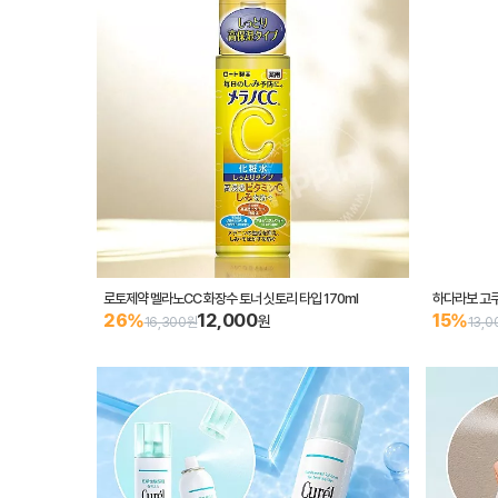
로토제약 멜라노CC 화장수 토너 싯토리 타입 170ml
하다라보 고쿠
12,000
26%
15%
원
16,300원
13,