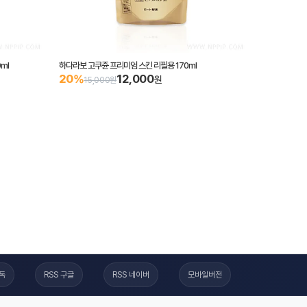
ml
하다라보 고쿠쥰 프리미엄 스킨 리필용 170ml
12,000
20%
원
15,000원
구독
RSS 구글
RSS 네이버
모바일버전