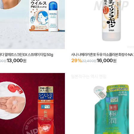
다 알레르스크린 EX 스프레이 타입 50g
사나 나메라카혼포 두유 이소플라본 화장수 NA 2
13,000
16,000
29%
원
원
000원
22,400원