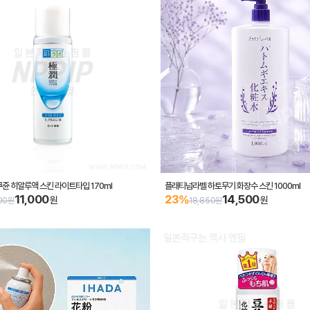
쥰 히알루액 스킨 라이트타입 170ml
플래티넘라벨 하토무기 화장수 스킨 1000ml
11,000
14,500
23%
원
원
000원
18,850원