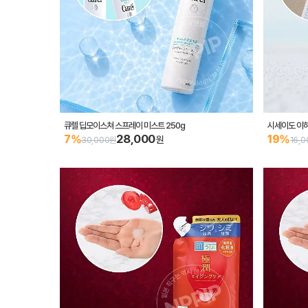
큐렐 딥모이스쳐 스프레이 미스트 250g
시세이도 이하
28,000
7%
19%
원
30,000원
16,