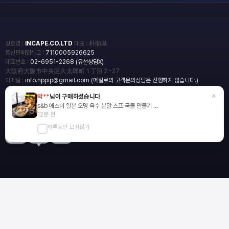
상호명 :
INCAPE.CO.LTD
대표 : 朴順基
통신판매업신고 :
7110005926625
대표번호 :
02-6951-2268 (유선상담X)
大阪府大阪市中央区久太郎町１丁目２−27
이메일 :
info.nppip@gmail.com (메일로의 고객문의상담은 진행하지 않습니다.)
×
박**
님이 구매하셨습니다
copyright
일본직구쇼핑몰 엔핍
s&b 에스비 일본 오뎅 육수 분말 스프 국물 만들기 ...
2018 All rights reserved.
12분 전
하루동안 보지않기
blog