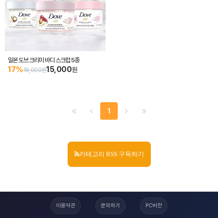
일본 도브 크리미 바디 스크럽 5종
17%
15,000
원
18,000원
1
카테고리 RSS 구독하기
이용약관
문의하기
PC버전