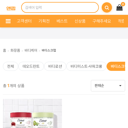
0
고객센터
기획전
베스트
신상품
구해주세요
적립 
홈
화장품
바디케어
바디스크럽
>
>
>
전체
데오드란트
바디로션
바디미스트·샤워코롱
바디스크럽
총
1
개의 상품
판매순