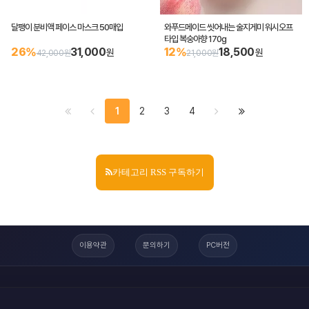
달팽이 분비액 페이스 마스크 50매입
와푸드메이드 씻어내는 술지게미 워시오프
타입 복숭아향 170g
26%
31,000
12%
18,500
원
원
42,000원
21,000원
1
2
3
4
카테고리 RSS 구독하기
이용약관
문의하기
PC버전