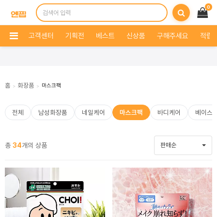
0
고객센터
기획전
베스트
신상품
구해주세요
적립 
홈
화장품
마스크팩
>
>
전체
남성화장품
네일케어
마스크팩
바디케어
베이스
총
34
개의 상품
판매순