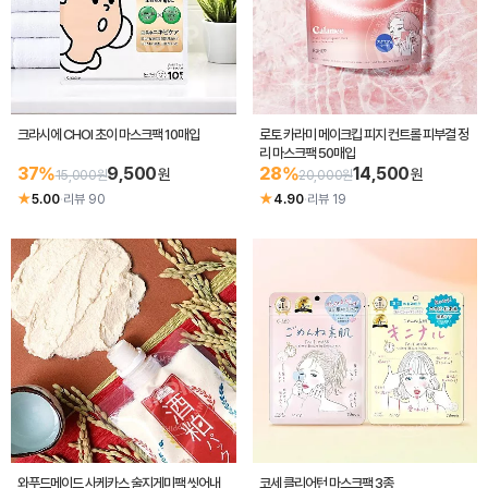
크라시에 CHOI 초이 마스크팩 10매입
로토 카라미 메이크킵 피지 컨트롤 피부결 정
리 마스크팩 50매입
37%
9,500
28%
14,500
원
원
15,000원
20,000원
★
★
5.00
·
리뷰 90
4.90
·
리뷰 19
와푸드메이드 사케카스 술지게미팩 씻어내
코세 클리어턴 마스크팩 3종