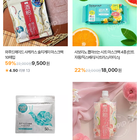
와푸드메이드 사케카스 술지게미 마스크팩
사보리노 뽑아쓰는 시트 마스크팩 4종 (민트
10매입
자몽/믹스베리/시트러스/라이스)
59%
9,500
원
23,000원
22%
18,000
원
★
4.90
·
리뷰 13
23,000원