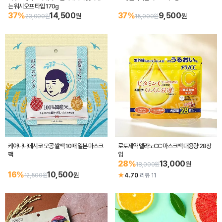
는 워시오프 타입 170g
37%
14,500
37%
9,500
원
원
23,000원
15,000원
케아나나데시코 모공 쌀팩 10매 일본 마스크
로토제약 멜라노CC 마스크팩 대용량 28장
팩
입
28%
13,000
원
18,000원
16%
10,500
원
★
12,500원
4.70
·
리뷰 11