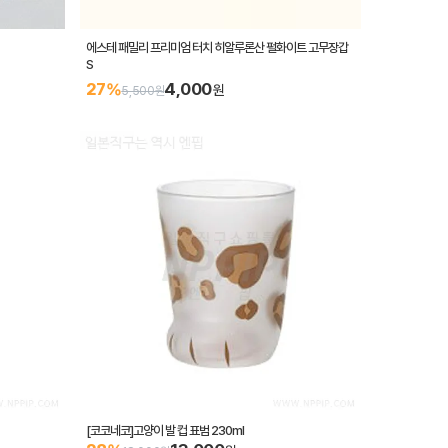
에스테 패밀리 프리미엄 터치 히알루론산 펄화이트 고무장갑
S
4,000
27%
원
5,500원
[코코네코]고양이 발 컵 표범 230ml