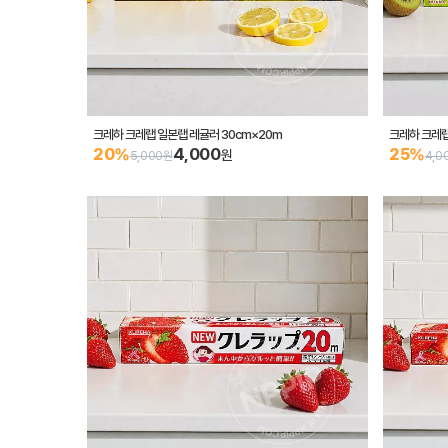
크레하 크레랩 일본랩 레귤러 30cm×20m
크레하 크레랩
4,000
20%
25%
원
5,000원
4,0