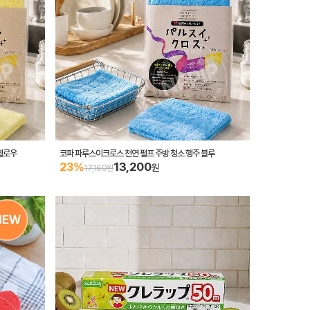
옐로우
코파 파루스이크로스 천연 펄프 주방 청소 행주 블루
13,200
23%
원
17,160원