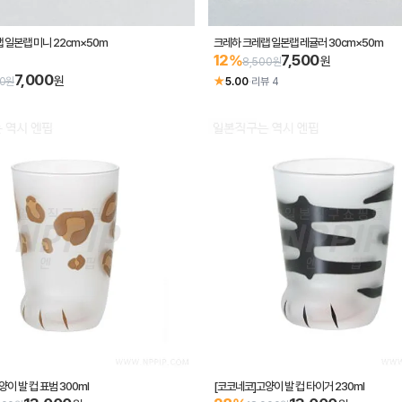
 일본랩 미니 22cm×50m
크레하 크레랩 일본랩 레귤러 30cm×50m
7,500
12%
원
8,500원
7,000
원
★
00원
5.00
·
리뷰 4
이 발 컵 표범 300ml
[코코네코]고양이 발 컵 타이거 230ml