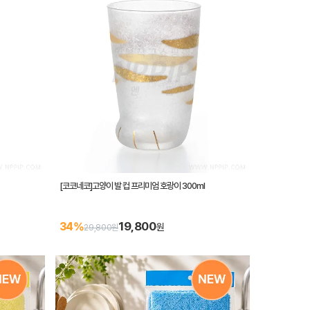
[코코네코]고양이 발 컵 프리미엄 호랑이 300ml
19,800
34%
원
29,800원