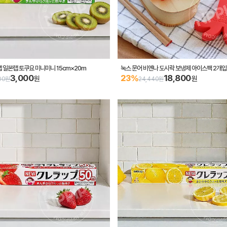
 일본랩 토쿠요 미니미니 15cm×20m
눅스 문어 비엔나 도시락 보냉제 아이스팩 2개입
3,000
18,800
23%
원
원
00원
24,440원