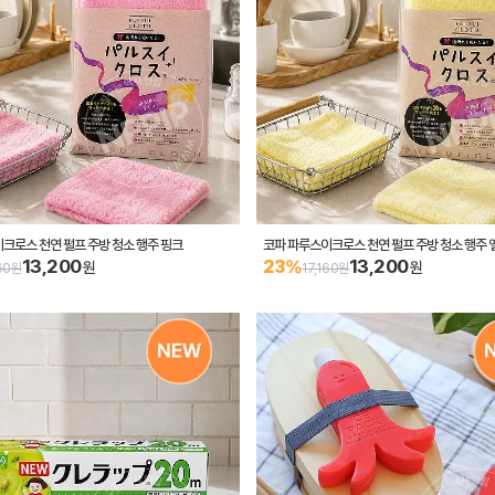
크로스 천연 펄프 주방 청소 행주 핑크
코파 파루스이크로스 천연 펄프 주방 청소 행주 
13,200
13,200
23%
원
원
160원
17,160원