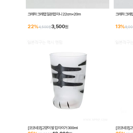
크레하 크레랩 일본랩 미니 22cm×20m
크레하 크레랩
3,500
22%
13%
원
4,500원
8,0
[코코네코]고양이 발 컵 타이거 300ml
[코코네코]고양