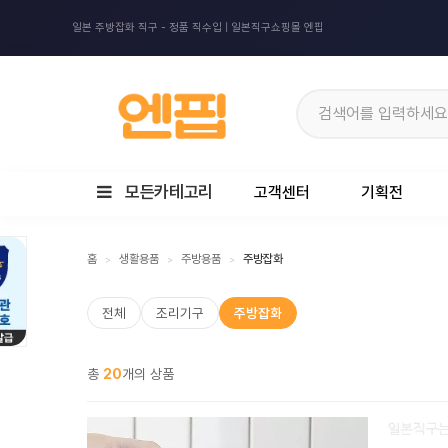
일본 주방잡화 직구 - 정품 직수입 | 일본직구쇼핑몰 엔핍
모든카테고리
고객센터
기획전
홈
생활용품
주방용품
주방잡화
>
>
>
전체
조리기구
주방잡화
총
20
개의 상품