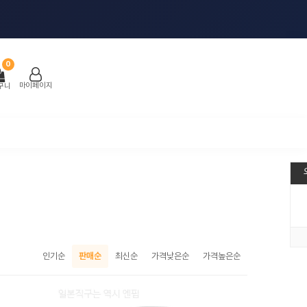
0
마이페이지
구니
인기순
판매순
최신순
가격낮은순
가격높은순