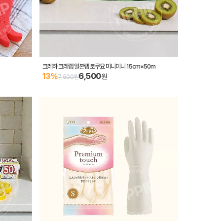
크레하 크레랩 일본랩 토쿠요 미니미니 15cm×50m
6,500
13%
원
7,500원