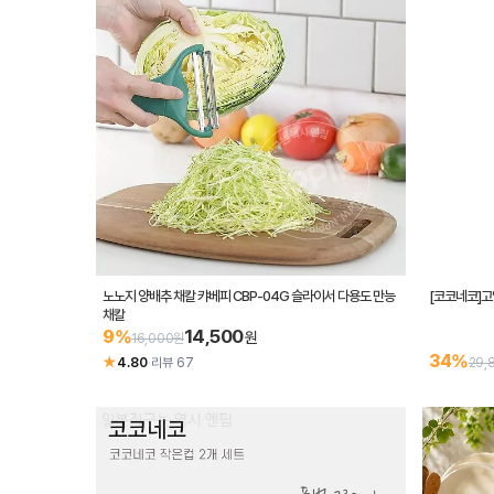
노노지 양배추 채칼 캬베피 CBP-04G 슬라이서 다용도 만능
[코코네코]고
채칼
14,500
9%
원
16,000원
34%
★
4.80
·
리뷰 67
29,