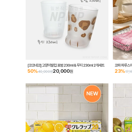
[코코네코] 고양이발컵 표범 230ml & 무지 230ml 2개세트
코파 파루스이
20,000
50%
23%
원
40,000원
17,