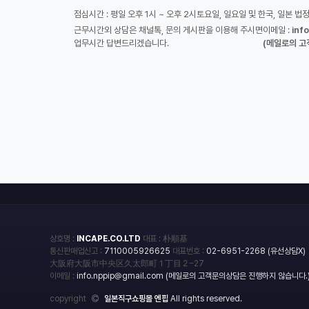
점심시간 : 평일 오후 1시 ~ 오후 2시
토요일, 일요일 및 한국, 일본 법
근무시간외 상담은 채널톡, 문의 게시판을 이용해 주시면
이메일 :
inf
업무시간 답변드리겠습니다.
(메일로의 고
상호명 :
INCAPE.CO.LTD
대표 : 朴順基
통신판매업신고 :
7110005926625
대표번호 :
02-6951-2268 (유선상담X)
大阪府大阪市中央区久太郎町１丁目２−27
이메일 :
info.nppip@gmail.com (메일로의 고객문의상담은 진행하지 않습니다.
copyright
일본직구쇼핑몰 엔핍
All rights reserved.