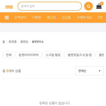
0
고객센터
기획전
베스트
신상품
구해주세요
적립 
홈
화장품
클렌징
클렌징티슈
>
>
>
전체
립앤아이리무버
스크럽·필링
클렌징밀크·오일·밤
클렌
총
0
개의 상품
판매순
등록된 상품이 없습니다.