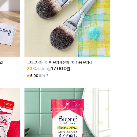
입
로지로사 파우더 팬 브러쉬 전 파우더 대응 브러시
17,000
23%
원
22,100원
★
5.00
·
리뷰 2