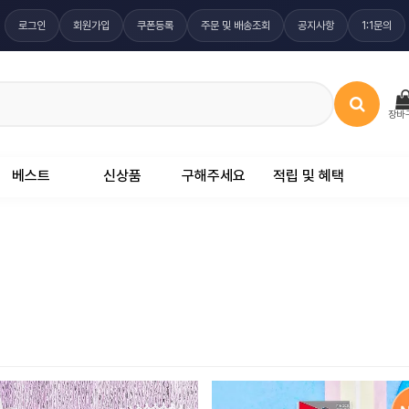
로그인
회원가입
쿠폰등록
주문 및 배송조회
공지사항
1:1문의
장바
베스트
신상품
구해주세요
적립 및 혜택