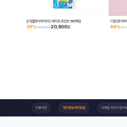
[디업]원더아이리드 테이프 포인트 180매입
디업 원더아이
20,800
39%
66%
원
33,900원
33,
이용약관
개인정보처리방침
이메일 무단수집거