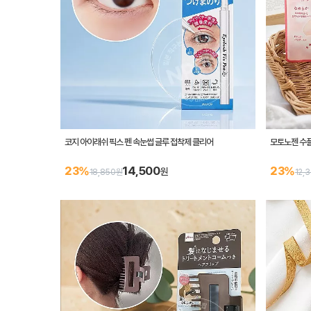
코지 아이래쉬 픽스 펜 속눈썹 글루 접착제 클리어
모토노젠 수
14,500
23%
23%
원
18,850원
12,