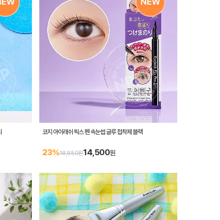
시
코지 아이래쉬 픽스 펜 속눈썹 글루 접착제 블랙
14,500
23%
원
18,850원