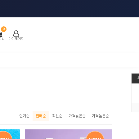
0
마이페이지
구니
인기순
판매순
최신순
가격낮은순
가격높은순