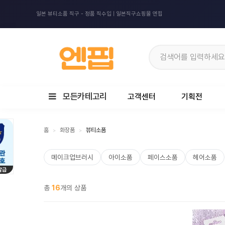
일본 뷰티소품 직구 - 정품 직수입 | 일본직구쇼핑몰 엔핍
모든카테고리
고객센터
기획전
홈
화장품
뷰티소품
>
>
메이크업브러시
아이소품
페이스소품
헤어소품
총
16
개의 상품