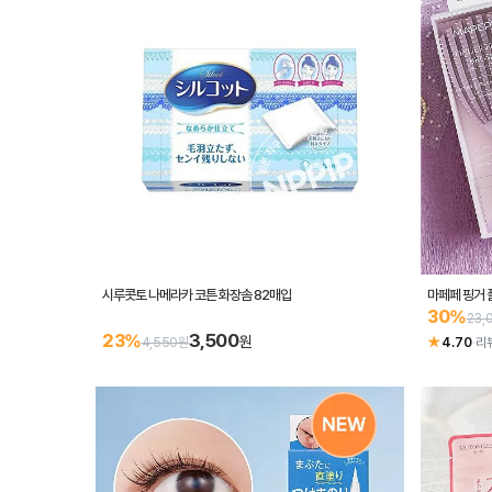
시루콧토 나메라카 코튼 화장솜 82매입
마페페 핑거 
30%
23,
3,500
23%
원
★
4,550원
4.70
·
리