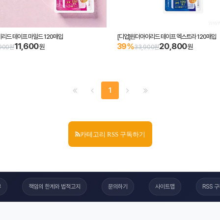
리드 테이프 마일드 120매입
[디업]원더아이리드 테이프 엑스트라 120매입
11,600
20,800
39%
원
원
900원
33,900원
1
카테고리 RSS 구독하기
부
책임의 한계와 법적고지
문의하기
사이트맵
RSS 