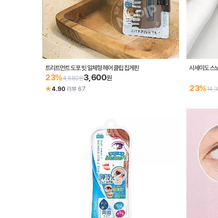
트리트먼트 도포 빗 일체형 헤어 클립 집게핀
시세이도 스노
3,600
23%
원
4,680원
23%
★
4.90
·
리뷰 67
14,