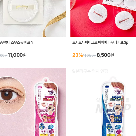
우뷰티 스무스 핏 퍼프 N
로지로사 마이크로 파이버 파우더 퍼프 3p
11,000
8,500
23%
원
원
300원
11,050원