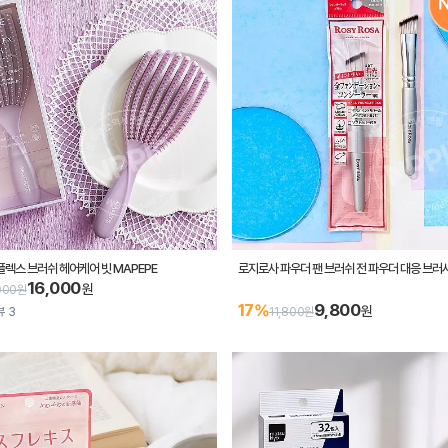
플렉스 브러쉬 헤어케어 빗 MAPEPE
로지로사 파우더 팬 브러쉬 전 파우더 대응 브러
16,000
원
000원
9,800
17%
원
뷰 3
11,800원