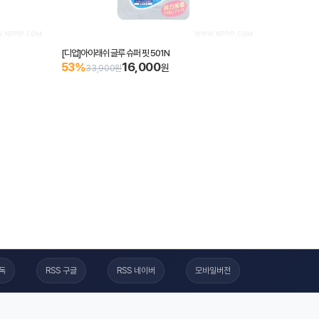
[디업]아이래쉬 글루 슈퍼 핏 501N
16,000
53%
원
33,900원
구독
RSS 구글
RSS 네이버
모바일버전