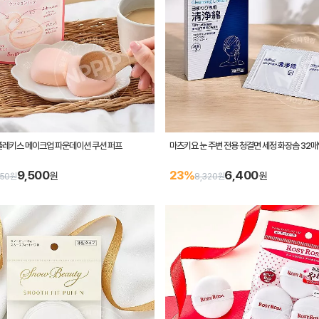
플레키스 메이크업 파운데이션 쿠션 퍼프
마츠키요 눈 주변 전용 청결면 세정 화장솜 32매
9,500
6,400
23%
원
원
350원
8,320원