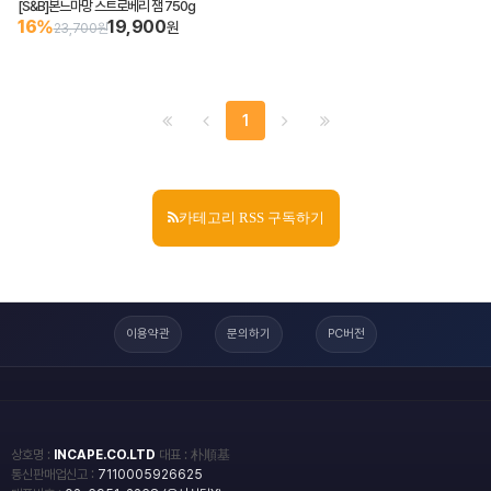
[S&B]본느마망 스트로베리 잼 750g
16%
19,900
원
23,700원
1
카테고리 RSS 구독하기
이용약관
문의하기
PC버전
상호명 :
INCAPE.CO.LTD
대표 : 朴順基
통신판매업신고 :
7110005926625