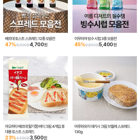
베르데 토스트 스프레드 12종 모음전
이무라야 빙수 시럽 3종 모음전
47%
4,700
45%
5,400
원
원
8,900원
9,800원
아오하타 베르데 딸기잼 버터 크림 4개입 휴
마루와유지 데키시 크림 브륄레 스프레드
대용 토스트 스프레드
130g
23%
3,500
원
4,550원