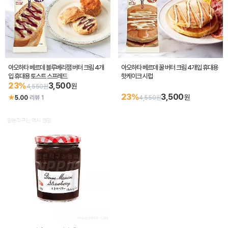
아오하타 베르데 블루베리잼 버터 크림 4개
아오하타 베르데 꿀 버터 크림 4개입 휴대용
입 휴대용 토스트 스프레드
핫케이크 시럽
23%
3,500
원
4,550원
23%
3,500
원
★
5.00
·
리뷰 1
4,550원