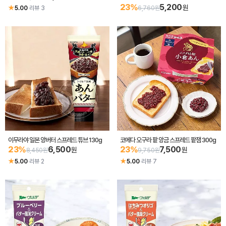
23%
5,200
원
★
5.00
·
리뷰 3
6,760원
이무라야 일본 앙버터 스프레드 튜브 130g
코메다 오구라 팥 앙금 스프레드 팥잼 300g
23%
6,500
23%
7,500
원
원
8,450원
9,750원
★
★
5.00
·
리뷰 2
5.00
·
리뷰 7