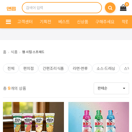
0
고객센터
기획전
베스트
신상품
구해주세요
적립 
홈
식품
잼·시럽·스프레드
>
>
전체
편의점
간편조리식품
라면·면류
소스·드레싱
스낵
총
9
개의 상품
판매순