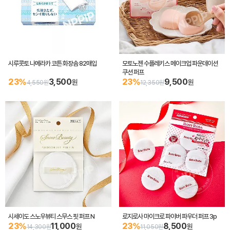
시루콧토 나메라카 코튼 화장솜 82매입
모토노젠 수플레키스 메이크업 파운데이션
쿠션 퍼프
23%
3,500
23%
9,500
원
원
4,550원
12,350원
시세이도 스노우뷰티 스무스 핏 퍼프 N
로지로사 마이크로 파이버 파우더 퍼프 3p
23%
11,000
23%
8,500
원
원
14,300원
11,050원