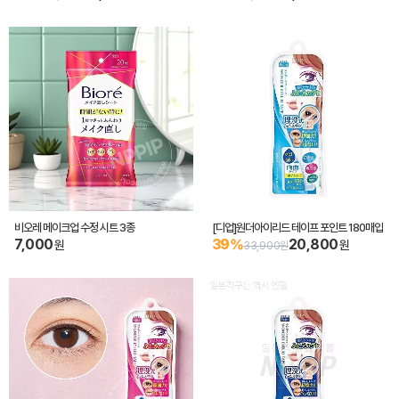
비오레 메이크업 수정 시트 3종
[디업]원더아이리드 테이프 포인트 180매입
7,000
39%
20,800
원
원
33,900원