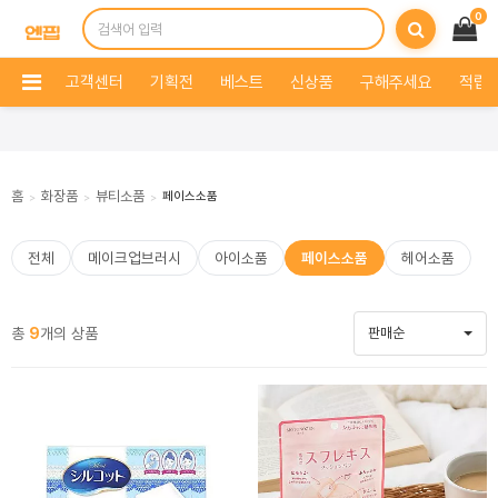
0
고객센터
기획전
베스트
신상품
구해주세요
적립 
홈
화장품
뷰티소품
페이스소품
>
>
>
전체
메이크업브러시
아이소품
페이스소품
헤어소품
총
9
개의 상품
판매순