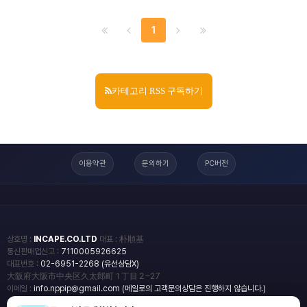
1
카테고리 RSS 구독하기
이용약관
문의하기
PC버전
상호명 :
INCAPE.CO.LTD
대표 : 朴順基
통신판매업신고 :
7110005926625
대표번호 :
02-6951-2268 (유선상담X)
大阪府大阪市中央区久太郎町１丁目２−27
이메일 :
info.nppip@gmail.com (메일로의 고객문의상담은 진행하지 않습니다.)