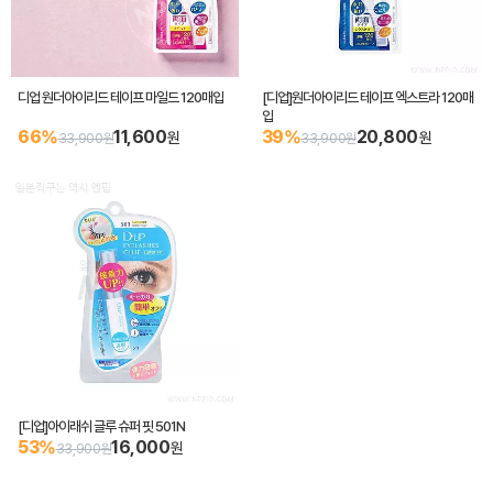
디업 원더아이리드 테이프 마일드 120매입
[디업]원더아이리드 테이프 엑스트라 120매
입
66%
11,600
39%
20,800
원
원
33,900원
33,900원
[디업]아이래쉬 글루 슈퍼 핏 501N
53%
16,000
원
33,900원