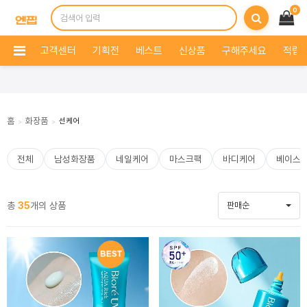
0
고객센터
기획전
베스트
신상품
구해주세요
적립 
홈
화장품
선케어
>
>
전체
남성화장품
네일케어
마스크팩
바디케어
베이스
총
35
개의 상품
판매순