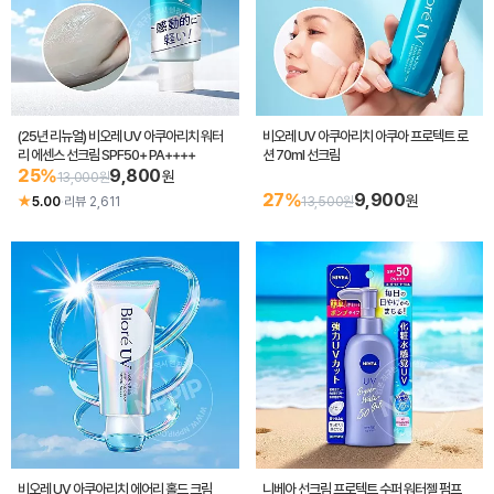
(25년 리뉴얼) 비오레 UV 아쿠아리치 워터
비오레 UV 아쿠아리치 아쿠아 프로텍트 로
리 에센스 선크림 SPF50+ PA++++
션 70ml 선크림
25%
9,800
원
13,000원
27%
9,900
원
★
5.00
·
리뷰 2,611
13,500원
비오레 UV 아쿠아리치 에어리 홀드 크림
니베아 선크림 프로텍트 수퍼 워터젤 펌프