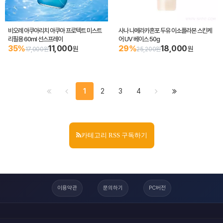
비오레 아쿠아리치 아쿠아 프로텍트 미스트
사나 나메라카혼포 두유 이소플라본 스킨케
리필용 60ml 선스프레이
어 UV 베이스 50g
35%
11,000
29%
18,000
원
원
17,000원
25,200원
1
2
3
4
카테고리 RSS 구독하기
이용약관
문의하기
PC버전