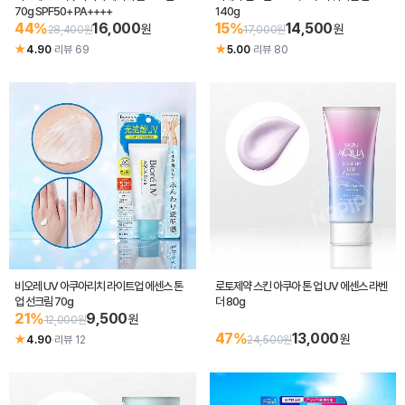
70g SPF50+ PA++++
140g
44%
16,000
15%
14,500
원
원
28,400원
17,000원
★
★
4.90
·
리뷰 69
5.00
·
리뷰 80
비오레 UV 아쿠아리치 라이트업 에센스 톤
로토제약 스킨 아쿠아 톤 업 UV 에센스 라벤
업 선크림 70g
더 80g
21%
9,500
원
12,000원
47%
13,000
원
★
4.90
·
리뷰 12
24,500원