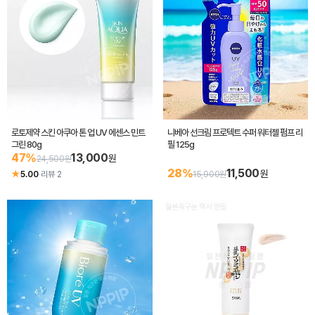
로토제약 스킨 아쿠아 톤 업 UV 에센스 민트
니베아 선크림 프로텍트 수퍼 워터젤 펌프 리
그린 80g
필 125g
47%
13,000
원
24,500원
28%
11,500
원
★
5.00
·
리뷰 2
15,900원