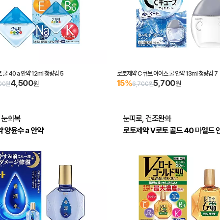
쿨 40 a 안약 12ml 청량감 5
로토제약 C 큐브 아이스 쿨 안약 13ml 청량감 7
4,500
5,700
15%
원
원
00원
6,700원