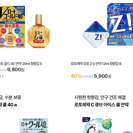
 골드 40 안약 20ml 청량감 5
로토제약 로토 Z b 안약 12ml 청량감 8
9,800
원
000원
5,900
40%
원
 1
9,800원