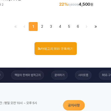
4,500
22%
원
 2
5,800원
1
2
3
4
5
6
카테고리 RSS 구독하기
부
책임의 한계와 법적고지
문의하기
사이트맵
RSS 
 : 평일 오전 10시 ~ 오후 5시
공지사항