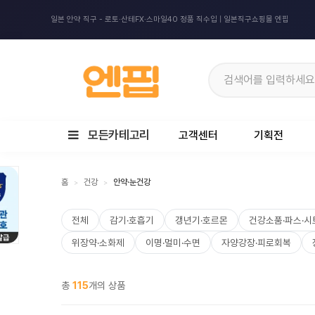
일본 안약 직구 - 로토·산테FX·스마일40 정품 직수입 | 일본직구쇼핑몰 엔핍
모든카테고리
고객센터
기획전
홈
건강
안약·눈건강
>
>
전체
감기·호흡기
갱년기·호르몬
건강소품·파스·시
위장약·소화제
이명·멀미·수면
자양강장·피로회복
총
115
개의 상품