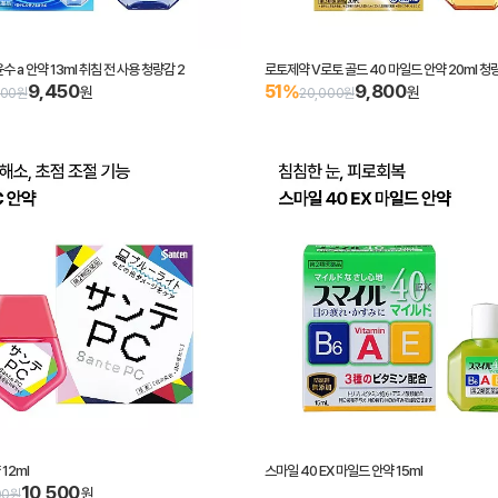
 a 안약 13ml 취침 전 사용 청량감 2
로토제약 V로토 골드 40 마일드 안약 20ml 청량
9,450
9,800
51%
원
원
600원
20,000원
 12ml
스마일 40 EX 마일드 안약 15ml
10,500
원
00원