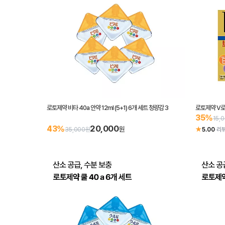
로토제약 비타 40a 안약 12ml (5+1) 6개 세트 청량감 3
로토제약 V로토
35%
15,
20,000
43%
원
★
35,000원
5.00
·
리뷰