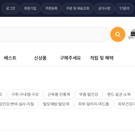
로그인
회원가입
쿠폰등록
주문 및 배송조회
공지사항
1:1문의
장바
베스트
신상품
구해주세요
적립 및 혜택
트
구취·구내염·구강
근육통·진통제
무좀·발건강
밴드·살균·소독
장건강·변비·설사·치질
탈모예방·발모제
피부·알러지·여드름
피부건강·