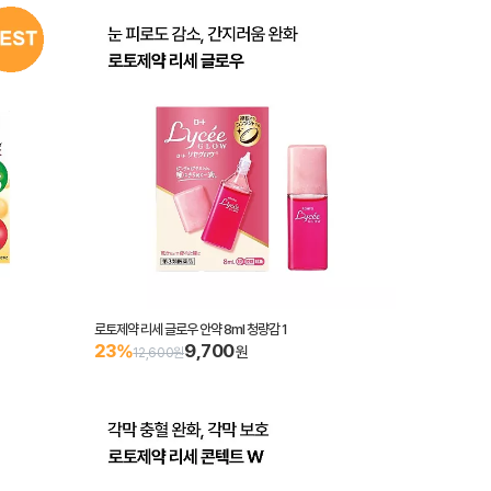
로토제약 리세 글로우 안약 8ml 청량감 1
9,700
23%
원
12,600원