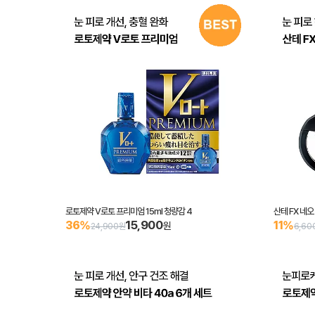
로토제약 V로토 프리미엄 15ml 청량감 4
산테 FX 네오
15,900
36%
11%
원
24,900원
6,60