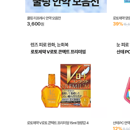
쿨링 리프레시 안약 모음전
로토제약 양윤수
3,600
39%
원
15,
로토제약 V로토 콘텍트 프리미엄 15ml 청량감 4
산테 PC 안약
12%
11,9