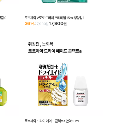
감 0
로토제약 V로토 드라이 프리미엄 15ml 청량감 1
17,900
36%
원
27,900원
로토제약 드라이 에이드 콘텍트a 안약 10ml