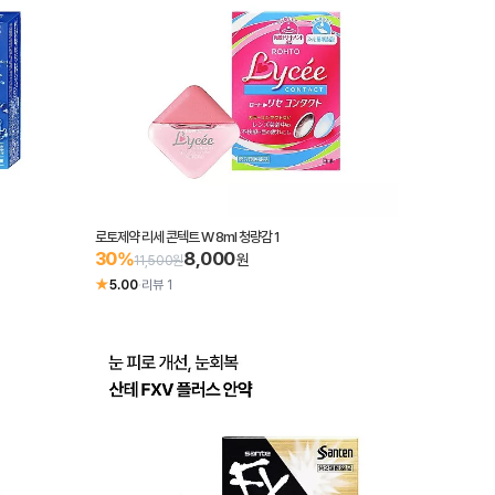
로토제약 리세 콘텍트 W 8ml 청량감 1
8,000
30%
원
11,500원
★
5.00
·
리뷰 1