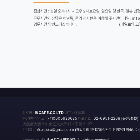
점심시간 : 평일 오후 1시 ~ 오후 2시
토요일, 일요일 및 한국, 일본 법
근무시간외 상담은 채널톡, 문의 게시판을 이용해 주시면
이메일 :
inf
업무시간 답변드리겠습니다.
(메일로의 고
상호명 :
INCAPE.CO.LTD
대표 : 朴順基
통신판매업신고 :
7110005926625
대표번호 :
02-6951-2268 (유선상담X)
大阪府大阪市中央区久太郎町１丁目２−27
이메일 :
info.nppip@gmail.com (메일로의 고객문의상담은 진행하지 않습니다.