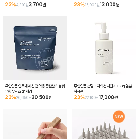
23%
3,700
23%
13,000
원
원
4,810원
16,900원
무인양품 입욕제 취침 전 약용 중탄산 타블렛
무인양품 선밀크 자외선 차단제 150g 일본
무향 무색소 21개입
화장품
23%
20,500
23%
17,000
원
원
26,650원
22,100원