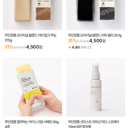
무인양품 오리지널 블렌드 커피 밀크 푸딩
무인양품 오리지널 블렌드 커피 젤리 207g
215g
31%
4,500
원
6,500원
31%
4,500
원
★
6,500원
4.80
·
리뷰 23
무인양품 얼려먹는 아이스크림 샤베트 90g
무인양품 선미스트 자외선 차단 스프레이
4종
70ml 일본 화장품