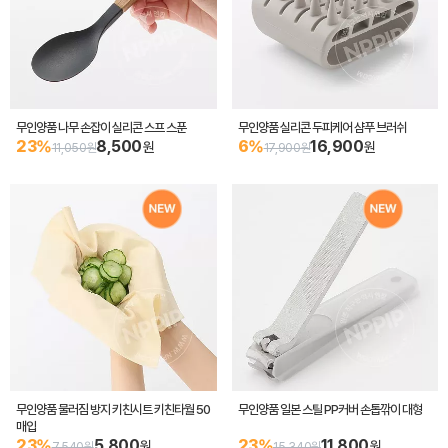
무인양품 나무 손잡이 실리콘 스프 스푼
무인양품 실리콘 두피케어 샴푸 브러쉬
23%
8,500
6%
16,900
원
원
11,050원
17,900원
무인양품 물러짐 방지 키친시트 키친타월 50
무인양품 일본 스틸 PP커버 손톱깎이 대형
매입
23%
5,800
23%
11,800
원
원
7,540원
15,340원