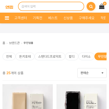
0
고객센터
기획전
베스트
신상품
구해주세요
적립 
홈
브랜드관
무인양품
>
>
전체
돈키호테
스탠다드프로덕트
칼디
다이소
무인양
총
25
개의 상품
판매순