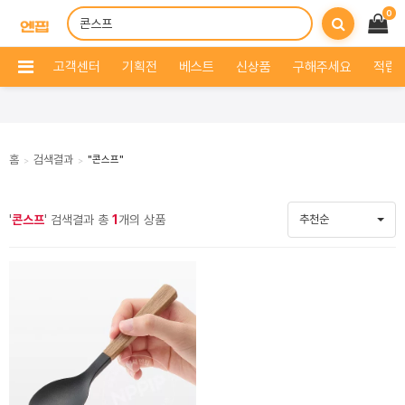
0
고객센터
기획전
베스트
신상품
구해주세요
적립 
홈
검색결과
"콘스프"
>
>
'
콘스프
' 검색결과 총
1
개의 상품
추천순