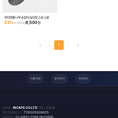
무인양품 나무 손잡이 실리콘 스프 스푼
23%
8,500
원
11,050원
1
이용약관
문의하기
PC버전
상호명 :
INCAPE.CO.LTD
대표 : 朴順基
통신판매업신고 :
7110005926625
대표번호 :
02-6951-2268 (유선상담X)