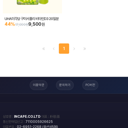
UHA미각당 구미서플리 비타민D3 20일분
44%
9,500
원
17,000원
1
이용약관
문의하기
PC버전
상호명 :
INCAPE.CO.LTD
대표 : 朴順基
통신판매업신고 :
7110005926625
대표번호 :
02-6951-2268 (유선상담X)