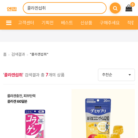
0
고객센터
기획전
베스트
신상품
구해주세요
적립 
홈
검색결과
"콜라겐섭취"
>
>
'
콜라겐섭취
' 검색결과 총
7
개의 상품
추천순