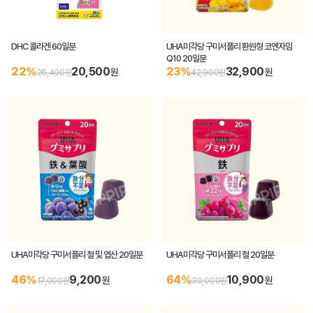
DHC 콜라겐 60일분
UHA미각당 구미서플리 환원형 코엔자임
Q10 20일분
22%
20,500
23%
32,900
원
원
26,400원
42,900원
UHA미각당 구미서플리 철 및 엽산 20일분
UHA미각당 구미서플리 철 20일분
46%
9,200
64%
10,900
원
원
17,000원
30,000원