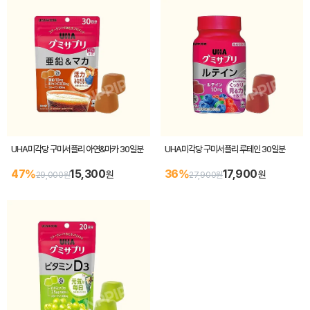
UHA미각당 구미서플리 아연&마카 30일분
UHA미각당 구미서플리 루테인 30일분
47%
15,300
36%
17,900
원
원
29,000원
27,900원