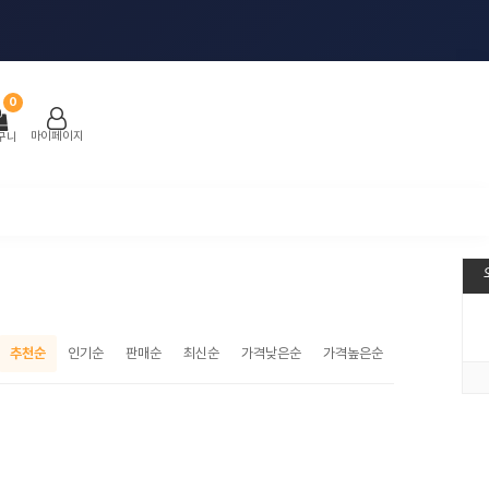
0
마이페이지
구니
추천순
인기순
판매순
최신순
가격낮은순
가격높은순