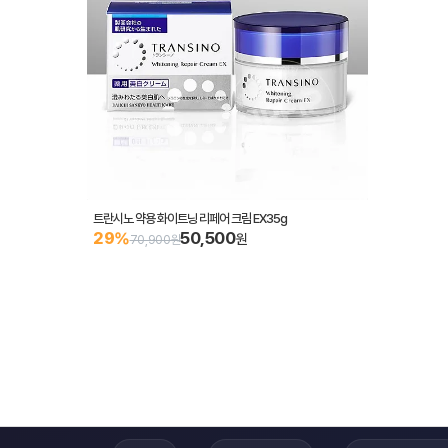
트란시노 약용 화이트닝 리페어 크림 EX35g
50,500
29%
원
70,900원