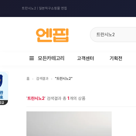
트란시노2 | 일본직구쇼핑몰 엔핍
모든카테고리
고객센터
기획전
홈
검색결과
"트란시노2"
>
>
'
트란시노2
' 검색결과 총
1
개의 상품