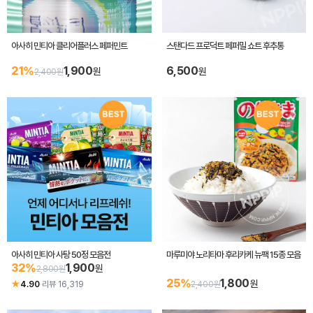
아사히 민티아 클리어플러스 페퍼민트
스탠다드 프로덕트 페퍼밀 쇼트 후추통
21%
1,900
6,500
원
원
2,400원
아사히 민티아 사탕 50정 모음전
마루미야 노리타마 후리카케 뉴팩 15종 모음
32%
1,900
원
2,800원
25%
1,800
원
★
4.90
·
리뷰 16,319
2,400원