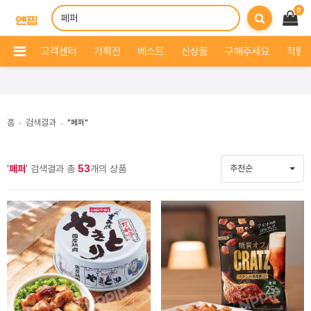
0
고객센터
기획전
베스트
신상품
구해주세요
적립 
홈
검색결과
"페퍼"
>
>
'
페퍼
' 검색결과 총
53
개의 상품
추천순