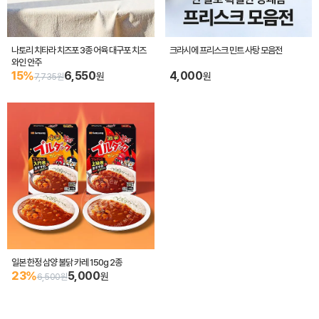
나토리 치타라 치즈포 3종 어육 대구포 치즈
크라시에 프리스크 민트 사탕 모음전
와인 안주
15%
6,550
4,000
원
원
7,735원
일본 한정 삼양 불닭 카레 150g 2종
23%
5,000
원
6,500원