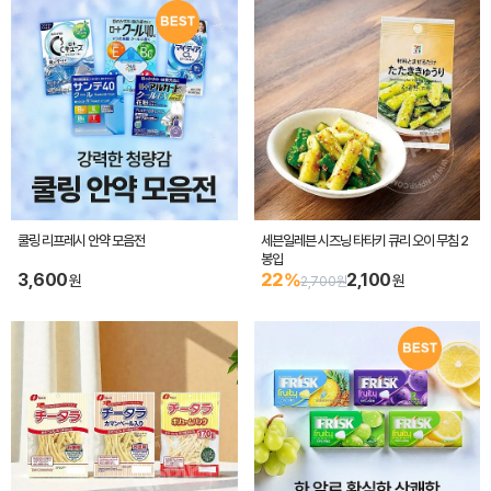
쿨링 리프레시 안약 모음전
세븐일레븐 시즈닝 타타키 큐리 오이 무침 2
봉입
3,600
22%
2,100
원
원
2,700원