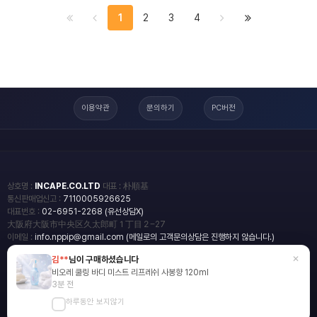
1
2
3
4
이용약관
문의하기
PC버전
상호명 :
INCAPE.CO.LTD
대표 : 朴順基
통신판매업신고 :
7110005926625
대표번호 :
02-6951-2268 (유선상담X)
大阪府大阪市中央区久太郎町１丁目２−27
이메일 :
info.nppip@gmail.com (메일로의 고객문의상담은 진행하지 않습니다.)
×
김**
님이 구매하셨습니다
copyright
일본직구쇼핑몰 엔핍
비오레 쿨링 바디 미스트 리프레쉬 사봉향 120ml
2018 All rights reserved.
3분 전
하루동안 보지않기
blog