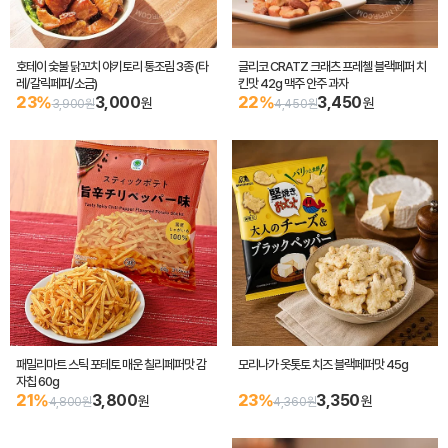
호테이 숯불 닭꼬치 야키토리 통조림 3종 (타
글리코 CRATZ 크래츠 프레첼 블랙페퍼 치
레/갈릭페퍼/소금)
킨맛 42g 맥주 안주 과자
23%
3,000
22%
3,450
원
원
3,900원
4,450원
패밀리마트 스틱 포테토 매운 칠리페퍼맛 감
모리나가 옷톳토 치즈 블랙페퍼맛 45g
자칩 60g
21%
3,800
23%
3,350
원
원
4,800원
4,360원