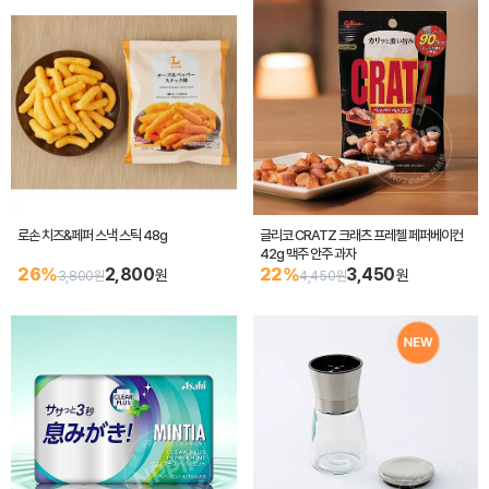
로손 치즈&페퍼 스낵 스틱 48g
글리코 CRATZ 크래츠 프레첼 페퍼베이컨
42g 맥주 안주 과자
26%
2,800
22%
3,450
원
원
3,800원
4,450원