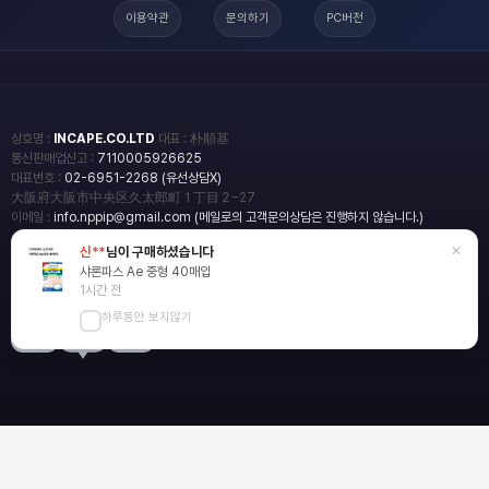
이용약관
문의하기
PC버전
상호명 :
INCAPE.CO.LTD
대표 : 朴順基
통신판매업신고 :
7110005926625
대표번호 :
02-6951-2268 (유선상담X)
大阪府大阪市中央区久太郎町１丁目２−27
이메일 :
info.nppip@gmail.com (메일로의 고객문의상담은 진행하지 않습니다.)
×
신**
님이 구매하셨습니다
copyright
일본직구쇼핑몰 엔핍
샤론파스 Ae 중형 40매입
2018 All rights reserved.
1시간 전
하루동안 보지않기
blog