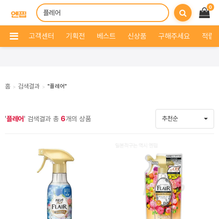
0
고객센터
기획전
베스트
신상품
구해주세요
적립 
홈
검색결과
"플레어"
>
>
'
플레어
' 검색결과 총
6
개의 상품
추천순