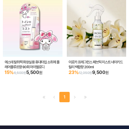
에스테 탈취력 화장실용 휴대타입 소취제 플
이로카 프레그런스 패브릭 미스트 네이키드
레어플루르향 80회 마이멜로디
릴리 백합향 200ml
15%
5,500
23%
9,500
원
원
6,500원
12,350원
1