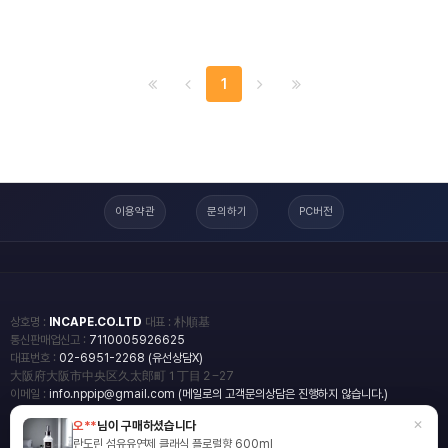
1
이용약관
문의하기
PC버전
상호명 :
INCAPE.CO.LTD
대표 : 朴順基
통신판매업신고 :
7110005926625
대표번호 :
02-6951-2268 (유선상담X)
大阪府大阪市中央区久太郎町１丁目２−27
이메일 :
info.nppip@gmail.com (메일로의 고객문의상담은 진행하지 않습니다.)
×
오**
님이 구매하셨습니다
copyright
일본직구쇼핑몰 엔핍
란도린 섬유유연제 클래식 플로럴향 600ml
2018 All rights reserved.