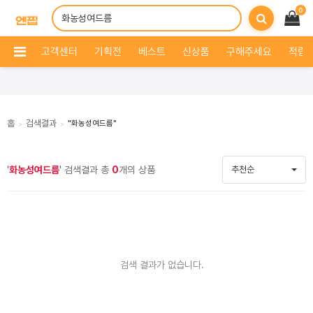
0
고객센터
기획전
베스트
신상품
구해주세요
적립 
홈
검색결과
"화농성여드름"
>
>
'
화농성여드름
' 검색결과 총
0
개의 상품
추천순
검색 결과가 없습니다.