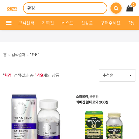
0
고객센터
기획전
베스트
신상품
구해주세요
적립 
홈
검색결과
"환경"
>
>
'
환경
' 검색결과 총
149
개의 상품
추천순