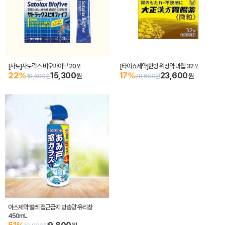
[사토]사토락스 비오파이브 20포
[타이쇼제약]한방 위장약 과립 32포
22%
15,300
17%
23,600
원
원
19,600원
28,600원
아스제약 벌레 접근금지 방충망·유리창
450mL