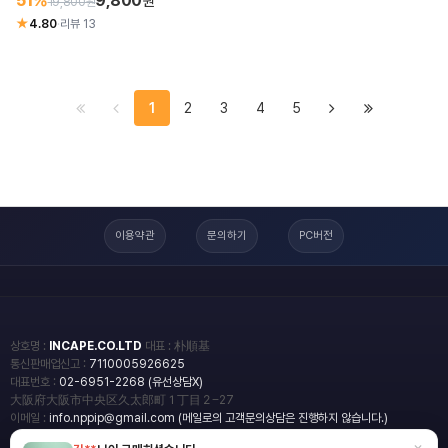
51%
9,800
원
19,800원
★
4.80
·
리뷰 13
1
2
3
4
5
이용약관
문의하기
PC버전
상호명 :
INCAPE.CO.LTD
대표 : 朴順基
통신판매업신고 :
7110005926625
대표번호 :
02-6951-2268 (유선상담X)
大阪府大阪市中央区久太郎町１丁目２−27
이메일 :
info.nppip@gmail.com (메일로의 고객문의상담은 진행하지 않습니다.)
×