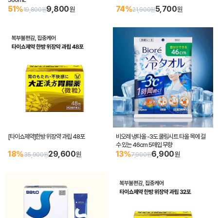
51%
9,800
74%
5,700
원
원
19,800원
21,900원
[타이쇼제약]한방 위장약 과립 48포
비오레 냉타올 -3도 쿨링시트 타올 목에 걸
수 있는 46cm 5매입 무향
18%
29,600
13%
6,900
원
원
35,900원
7,900원