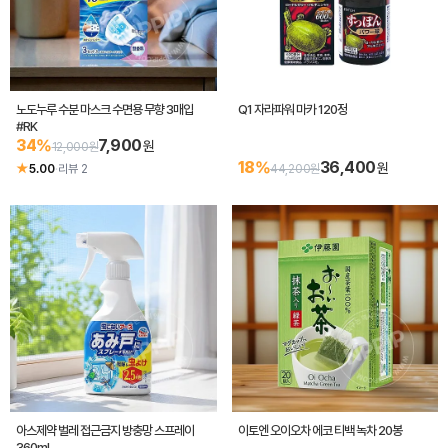
노도누루 수분 마스크 수면용 무향 3매입
Q1 자라파워 마카 120정
#RK
34%
7,900
원
12,000원
18%
36,400
원
★
5.00
·
리뷰 2
44,200원
아스제약 벌레 접근금지 방충망 스프레이
이토엔 오이오차 에코 티백 녹차 20봉
360mL