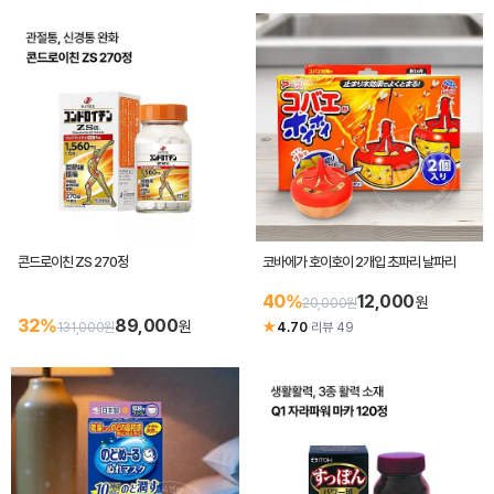
콘드로이친 ZS 270정
코바에가 호이호이 2개입 초파리 날파리
40%
12,000
원
20,000원
32%
89,000
원
★
131,000원
4.70
·
리뷰 49