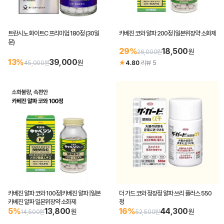
트란시노 화이트C 프리미엄 180정 (30일
카베진 코와 알파 200정 |일본위장약 소화제
분)
29%
18,500
원
26,000원
13%
39,000
원
★
45,000원
4.80
·
리뷰 5
카베진 알파 코와 100정|카베진 알파 |일본
더 가드 코와 정장정 알파 쓰리 플러스 550
카베진 알파 일본위장약 소화제
정
5%
13,800
16%
44,300
원
원
14,500원
52,500원