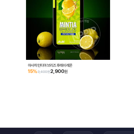
아사히 민티아 브리즈 후레쉬 레몬
2,900
15%
원
3,400원