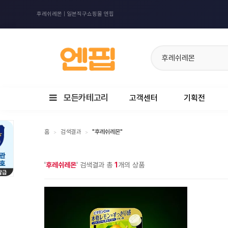
후레쉬레몬 | 일본직구쇼핑몰 엔핍
모든카테고리
고객센터
기획전
홈
검색결과
"후레쉬레몬"
>
>
'
후레쉬레몬
' 검색결과 총
1
개의 상품