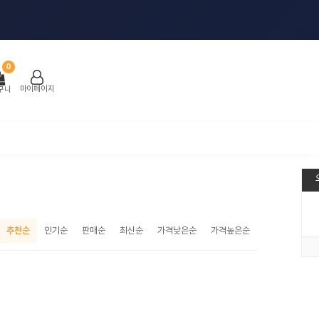
0
마이페이지
구니
추천순
인기순
판매순
최신순
가격낮은순
가격높은순