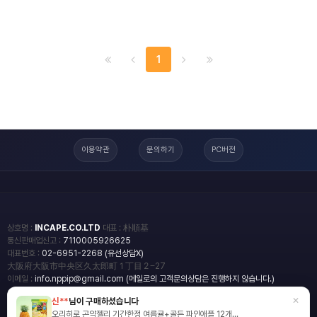
1
이용약관
문의하기
PC버전
상호명 :
INCAPE.CO.LTD
대표 : 朴順基
통신판매업신고 :
7110005926625
대표번호 :
02-6951-2268 (유선상담X)
大阪府大阪市中央区久太郎町１丁目２−27
이메일 :
info.nppip@gmail.com (메일로의 고객문의상담은 진행하지 않습니다.)
×
신**
님이 구매하셨습니다
copyright
일본직구쇼핑몰 엔핍
오리히로 곤약젤리 기간한정 여름귤+골든 파인애플 12개...
2018 All rights reserved.