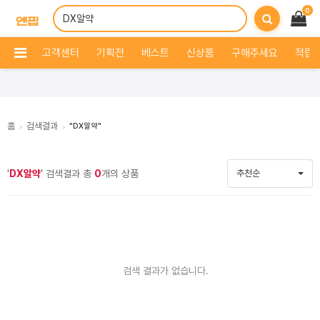
0
고객센터
기획전
베스트
신상품
구해주세요
적립 
홈
검색결과
"DX알약"
>
>
'
DX알약
' 검색결과 총
0
개의 상품
추천순
검색 결과가 없습니다.