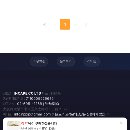
1
이용약관
문의하기
PC버전
상호명 :
INCAPE.CO.LTD
대표 : 朴順基
통신판매업신고 :
7110005926625
대표번호 :
02-6951-2268 (유선상담X)
大阪府大阪市中央区久太郎町１丁目２−27
이메일 :
info.nppip@gmail.com (메일로의 고객문의상담은 진행하지 않습니다.)
×
장**
님이 구매하셨습니다
copyright
일본직구쇼핑몰 엔핍
닛신 야끼소바 UFO 128g
2018 All rights reserved.