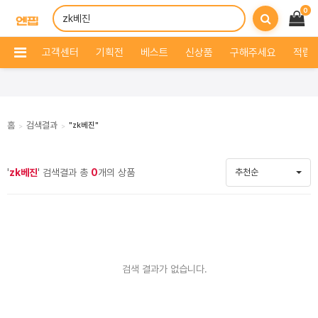
0
고객센터
기획전
베스트
신상품
구해주세요
적립 
홈
검색결과
"zk베진"
>
>
'
zk베진
' 검색결과 총
0
개의 상품
추천순
검색 결과가 없습니다.