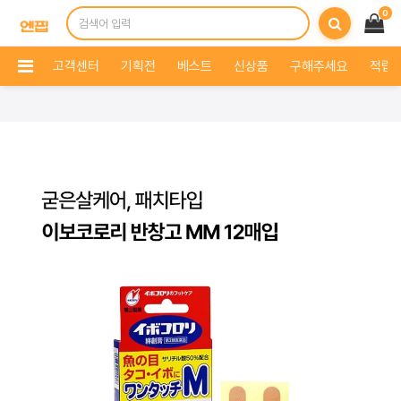
0
고객센터
기획전
베스트
신상품
구해주세요
적립 