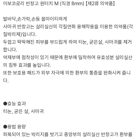
이보코로리 반창고 원터치 M (직경 8mm) 【제2류 의약품】
발바닥,손가락,손등 올마이티하게
사마귀 반창고는 살리실산의 각질연화 용해작용을 이용한 의약품(각
질박리제)입니다.
두껍고 딱딱해진 피부를 부드럽게 하여 티눈, 굳은살, 사마귀를 제거
합니다.
약제부에 점착성이 있기 때문에 환부에 밀착하여 유효성분 살리실산
의 침투 효과를 높입니다.
또한 보호용 패드가 외부 자극에 의한 환부의 통증을 완화시켜 줍니
다.
●효능 효과
티눈, 굳은 살, 사마귀
●용법 용량
피복되어 있는 박리지를 벗기고 중앙부의 살리실산 반창고가 환부를