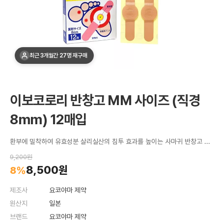
최근 3개월간 27명 재구매
이보코로리 반창고 MM 사이즈 (직경
8mm) 12매입
환부에 밀착하여 유효성분 살리실산의 침투 효과를 높이는 사마귀 반창고 MM 사이즈 12매입
9,200원
8,500원
8%
제조사
요코야마 제약
원산지
일본
브랜드
요코야마 제약