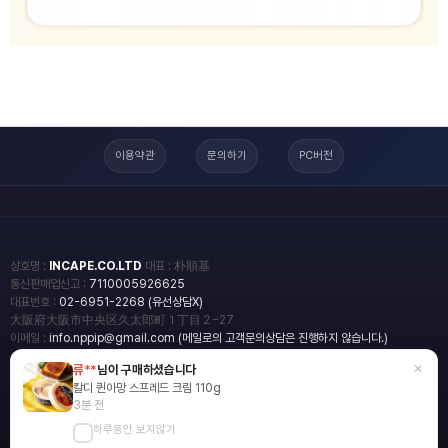
이용약관
문의하기
PC버전
상호명 :
INCAPE.CO.LTD
대표 : 朴順基
통신판매업신고 :
7110005926625
대표번호 :
02-6951-2268 (유선상담X)
大阪府大阪市中央区久太郎町１丁目２−27
이메일 :
info.nppip@gmail.com (메일로의 고객문의상담은 진행하지 않습니다.)
×
류**
님이 구매하셨습니다
copyright
일본직구쇼핑몰 엔핍
칼디 퀸아망 스프레드 크림 110g
2018 All rights reserved.
3분 전
하루동안 보지않기
blog