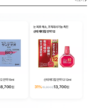
더보기
오 안약 15ml
산테 메디컬 안약 12 12ml
산테 보티에 
8,700
13,700
31%
33%
원
원
원
19,800원
26,900