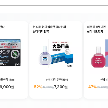
 쿨 안약 15ml
산테 대학 안약 15ml
산테 비
6,900
7,200
52%
47%
원
원
14,900원
16,400