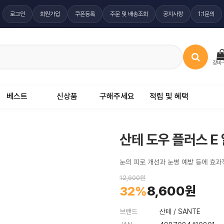
로그인
회원가입
쿠폰등록
주문 및 배송조회
공지사항
1:1문의
장바
베스트
신상품
구해주세요
적립 및 혜택
산테 도우 플러스 E 
눈의 피로 개선과 눈병 예방 등에 효
12,600원
8,600원
32%
브랜드
산테 / SANTE