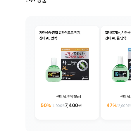
연관 상품
산테 AL 안약 15ml
산테 AL
7,400
50%
47%
원
14,900원
12,900원