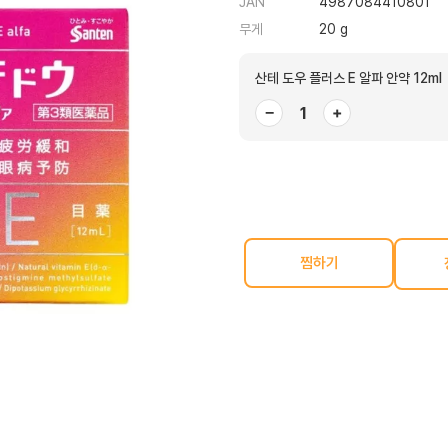
JAN
4987084410801
무게
20 g
산테 도우 플러스 E 알파 안약 12ml
−
+
찜하기