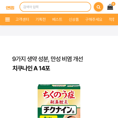
0
고객센터
기획전
베스트
신상품
구해주세요
적립 