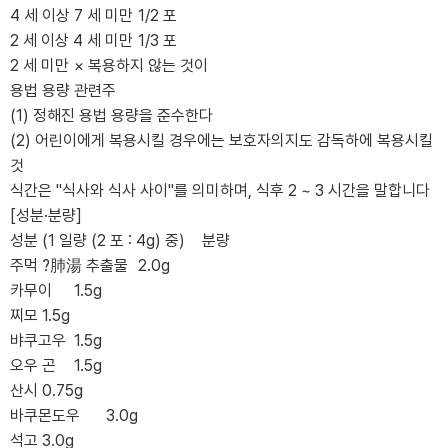
4 세 이상 7 세 미만
1/2 포
2 세 이상 4 세 미만
1/3 포
2 세 미만
× 복용하지 않는 것이
용법 용량 관련주
(1) 정해진 용법 용량을 준수한다
(2) 어린이에게 복용시킬 경우에는 보호자의지도 감독하에 복용시킬
것
식간은 "식사와 식사 사이"를 의미하며, 식후 2 ~ 3 시간을 말합니다
[성분·분량]
성분 (1 일량 (2 포 : 4g) 중)
분량
주먹 ?肺湯 추출물
2.0g
카무이
1.5g
찌모
1.5g
뱌쿠고우
1.5g
오우 곤
1.5g
산시
0.75g
바쿠몬도우
3.0g
석고
3.0g