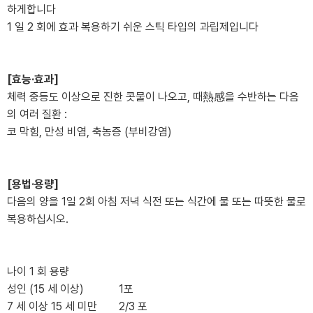
하게합니다
1 일 2 회에 효과 복용하기 쉬운 스틱 타입의 과립제입니다
[효능·효과]
체력 중등도 이상으로 진한 콧물이 나오고, 때熱感을 수반하는 다음
의 여러 질환 :
코 막힘, 만성 비염, 축농증 (부비강염)
[용법·용량]
다음의 양을 1일 2회 아침 저녁 식전 또는 식간에 물 또는 따뜻한 물로
복용하십시오.
나이
1 회 용량
성인 (15 세 이상)
1포
7 세 이상 15 세 미만
2/3 포