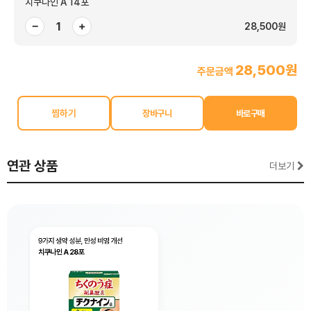
치쿠나인 A 14포
−
+
28,500원
28,500원
주문금액
찜하기
연관 상품
더보기