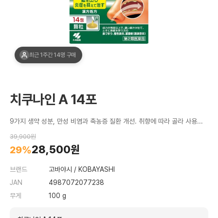
최근 1주간 14명 구매
치쿠나인 A 14포
9가지 생약 성분, 만성 비염과 축농증 질환 개선. 취향에 따라 골라 사용하는 2가지 타입.
39,900원
28,500원
29%
브랜드
고바야시 / KOBAYASHI
JAN
4987072077238
무게
100 g