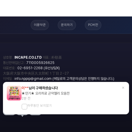
이용약관
문의하기
PC버전
상호명 :
INCAPE.CO.LTD
대표 : 朴順基
통신판매업신고 :
7110005926625
대표번호 :
02-6951-2268 (유선상담X)
大阪府大阪市中央区久太郎町１丁目２−27
이메일 :
info.nppip@gmail.com (메일로의 고객문의상담은 진행하지 않습니다.)
×
이**
님이 구매하셨습니다
copyright
일본직구쇼핑몰 엔핍
★인기★ 오리히로 곤약젤리 모음전
2018 All rights reserved.
2분 전
하루동안 보지않기
blog