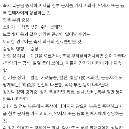
즉시 복용을 중지하고 제품 첨부 문서를 가지고 의사, 약제사 또는 등
록 판매자에게 상담하는 것
연결 부위
증상
소화기
식욕 부진, 위부 불쾌감
드물게 다음과 같은 심각한 증상이 일어날 수있는
이러한 경우에는 즉시 의사의 진료를받을 것
증상의 명칭
증상
간질 성 폐렴
계단을 오르거나, 조금 무리를하거나하면 숨이 가쁘다
· 답답되는 공석, 발열 등이 보이고, 이들이 갑자기 나타나거나 지속
할
간 기능 장애
발열, 가려움증, 발진, 황달 (皮 ふ와 흰 눈동자가 노
랗게되는) 褐色尿 전신의 나른함, 식욕 부진 등이 나타난다
장간막 정맥 경화증
장기 복용하면 복통, 설사, 변비, 복부 팽만 등이
반복 나타난다
3.1 개월 정도 복용해도 증상이 나아지지 않으면 복용을 중단하고 제
품 첨부 문서를 가지고 의사, 약제사 또는 등록 판매자에게 상담하는
것
4. 장기 연용하는 경우에는 의사, 약사 또는 등록 판매자에게 상담하