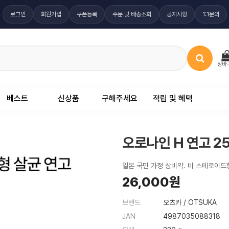
로그인
회원가입
쿠폰등록
주문 및 배송조회
공지사항
1:1문의
장바
베스트
신상품
구해주세요
적립 및 혜택
오로나인 H 연고 2
일본 국민 가정 상비약. 비 스테로이드
26,000원
브랜드
오츠카 / OTSUKA
JAN
4987035088318