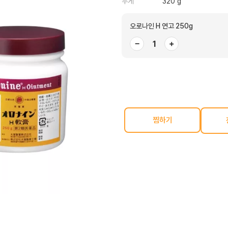
무게
320 g
오로나인 H 연고 250g
−
+
찜하기