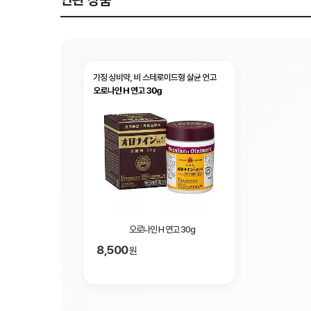
연관 상품
오로나인 H 연고 30g
8,500
원