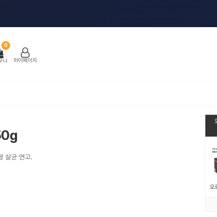
0
마이페이지
구니
50g
형 살균 연고.