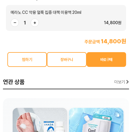
메라노 CC 약용 얼룩 집중 대책 미용액 20ml
−
+
14,800원
14,800원
주문금액
찜하기
연관 상품
더보기