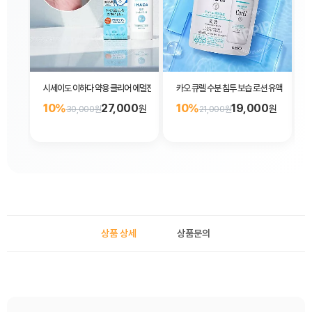
시세이도 이하다 약용 클리어 에멀전 유액 로션 135ml
카오 큐렐 수분 침투 보습 로션 유액 리필 100
10%
27,000
10%
19,000
원
원
30,000원
21,000원
상품 상세
상품문의