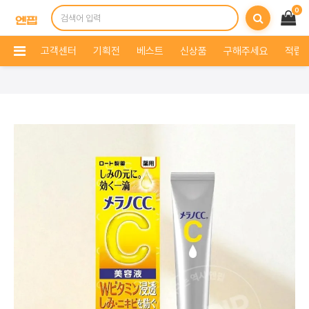
0
고객센터
기획전
베스트
신상품
구해주세요
적립 