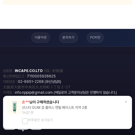
이용약관
문의하기
PC버전
상호명 :
INCAPE.CO.LTD
대표 : 朴順基
통신판매업신고 :
7110005926625
대표번호 :
02-6951-2268 (유선상담X)
大阪府大阪市中央区久太郎町１丁目２−27
이메일 :
info.nppip@gmail.com (메일로의 고객문의상담은 진행하지 않습니다.)
×
손**
님이 구매하셨습니다
copyright
일본직구쇼핑몰 엔핍
선스타 GUM 검 플러스 덴탈 페이스트 치약 2종
2018 All rights reserved.
1시간 전
하루동안 보지않기
blog