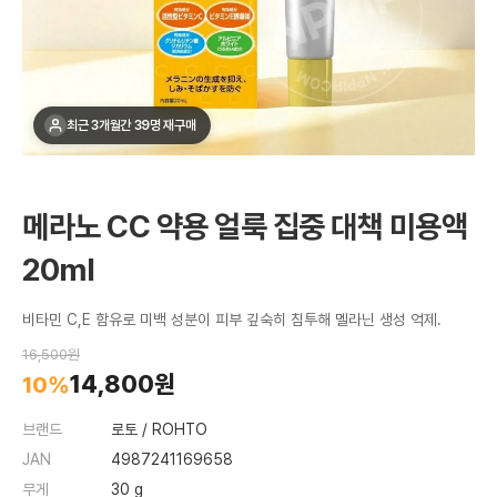
최근 3개월간 39명 재구매
메라노 CC 약용 얼룩 집중 대책 미용액
20ml
비타민 C,E 함유로 미백 성분이 피부 깊숙히 침투해 멜라닌 생성 억제.
16,500원
14,800원
10%
브랜드
로토 / ROHTO
JAN
4987241169658
무게
30 g