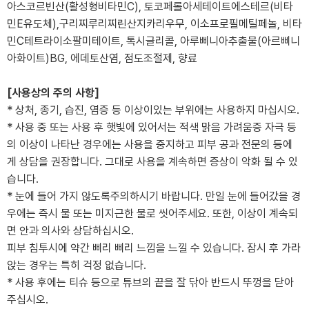
아스코르빈산(활성형비타민C), 토코페롤아세테이트에스테르(비타
민E유도체),구리찌루리찌린산지카리우무, 이소프로필메틸페놀, 비타
민C테트라이소팔미테이트, 톡시글리콜, 아루삐니아추출물(아르삐니
아화이트)BG, 에데토산염, 점도조절제, 향료
[사용상의 주의 사항]
* 상처, 종기, 습진, 염증 등 이상이있는 부위에는 사용하지 마십시오.
* 사용 중 또는 사용 후 햇빛에 있어서는 적색 맑음 가려움증 자극 등
의 이상이 나타난 경우에는 사용을 중지하고 피부 공과 전문의 등에
게 상담을 권장합니다. 그대로 사용을 계속하면 증상이 악화 될 수 있
습니다.
* 눈에 들어 가지 않도록주의하시기 바랍니다. 만일 눈에 들어갔을 경
우에는 즉시 물 또는 미지근한 물로 씻어주세요. 또한, 이상이 계속되
면 안과 의사와 상담하십시오.
피부 침투시에 약간 삐리 삐리 느낌을 느낄 수 있습니다. 잠시 후 가라
앉는 경우는 특히 걱정 없습니다.
* 사용 후에는 티슈 등으로 튜브의 끝을 잘 닦아 반드시 뚜껑을 닫아
주십시오.