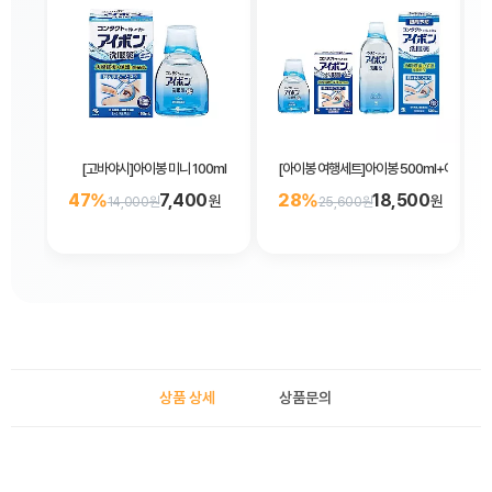
[고바야시]아이봉 미니 100ml
[아이봉 여행세트]아이봉 500ml+아이봉 미니
47%
7,400
28%
18,500
원
원
14,000원
25,600원
상품 상세
상품문의