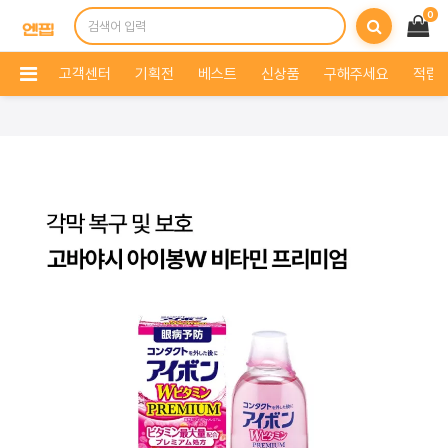
0
고객센터
기획전
베스트
신상품
구해주세요
적립 