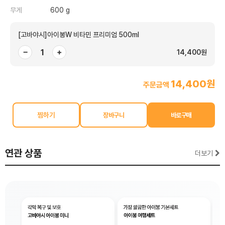
무게
600 g
[고바야시]아이봉W 비타민 프리미엄 500ml
−
+
14,400원
14,400원
주문금액
찜하기
연관 상품
더보기