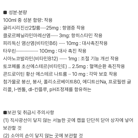
■ 성분·분량
100ml 중 성분 함량: 작용
글리시리진산2칼륨·····25mg : 항염증 작용
클로르페닐라민마레산염······ 3mg: 항히스타민 작용
피리독신 염산염(비타민B6) ····· 10mg : 대사촉진작용
타우린·················· 100mg : 대사 촉진 작용
시아노코발라민(비타민B12) ······ 1mg : 조절 기능 개선 작용
토코페롤 초산에스테르(비타민E) .. 2.5mg : 혈액순환 촉진작용
콘드로이틴 황산 에스테르 나트륨 ·· 10 mg : 각막 보호 작용
첨가물로 붕산, 붕사, 폴리소르베이트80, 에디트산Na, 프로필렌 글
리콜, l-멘톨, dl-칸플루, pH조정제를 함유하는
■보관 및 취급시 주의사항
(1) 직사광선이 닿지 않는 서늘한 곳에 캡을 단단히 닫아 상자에 넣어
보관할 것
(2) 소아의 손이 닿지 않는 곳에 보관할 것