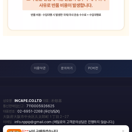
이용약관
문의하기
PC버전
상호명 :
INCAPE.CO.LTD
대표 : 朴順基
통신판매업신고 :
7110005926625
대표번호 :
02-6951-2268 (유선상담X)
大阪府大阪市中央区久太郎町１丁目２−27
이메일 :
info.nppip@gmail.com (메일로의 고객문의상담은 진행하지 않습니다.)
×
김**
님이 구매하셨습니다
copyright
일본직구쇼핑몰 엔핍