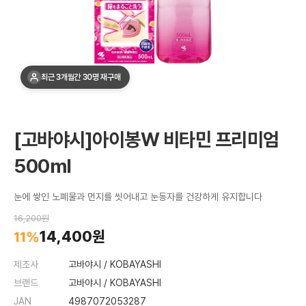
최근 3개월간 30명 재구매
[고바야시]아이봉W 비타민 프리미엄
500ml
눈에 쌓인 노폐물과 먼지를 씻어내고 눈동자를 건강하게 유지합니다
16,200원
14,400원
11%
제조사
고바야시 / KOBAYASHI
브랜드
고바야시 / KOBAYASHI
JAN
4987072053287