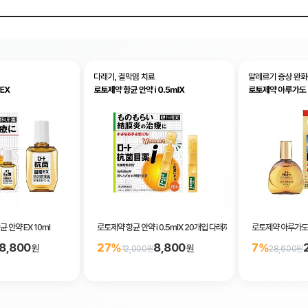
 안약 EX 10ml
로토제약 항균 안약 i 0.5mlX 20개입 다래끼 결막염
로토제약 아루가도 클
8,800
8,800
27%
7%
원
원
12,000원
28,600원