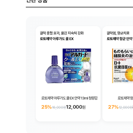
연관 상품
로토제약 아루가도 쿨 EX 안약 13ml 청량감 5
로토제약 항균
12,000
25%
27%
원
16,000원
12,000원