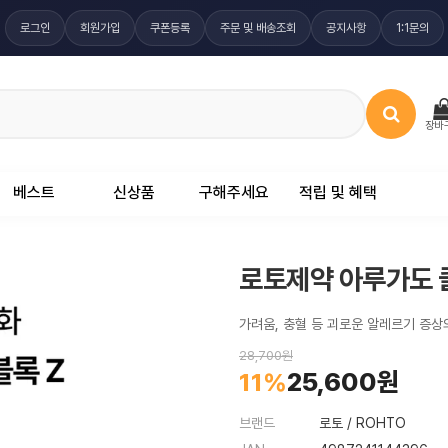
로그인
회원가입
쿠폰등록
주문 및 배송조회
공지사항
1:1문의
장바
베스트
신상품
구해주세요
적립 및 혜택
로토제약 아루가도 클
28,700원
25,600원
11%
브랜드
로토 / ROHTO