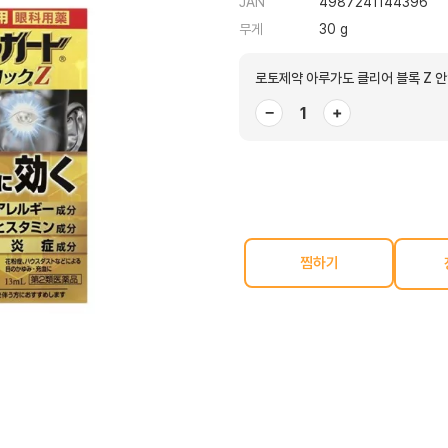
JAN
4987241144396
무게
30 g
로토제약 아루가도 클리어 블록 Z 안약
−
+
찜하기