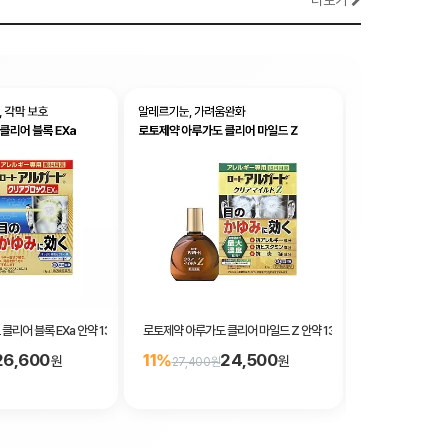
더보기
리어 블록 EXa 안약 13ml 청량감 4
로토제약 아루가도 클리어 마일드 Z 안약 13ml 청량감 0
로토제약 신 V 로
26,600
24,500
11%
10%
원
원
27,400원
12,400원