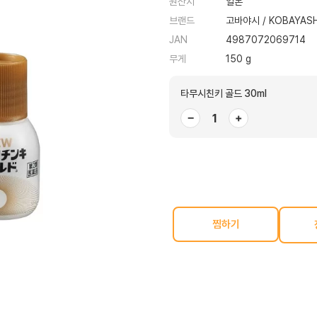
원산지
일본
브랜드
고바야시 / KOBAYASH
JAN
4987072069714
무게
150 g
타무시친키 골드 30ml
−
+
찜하기