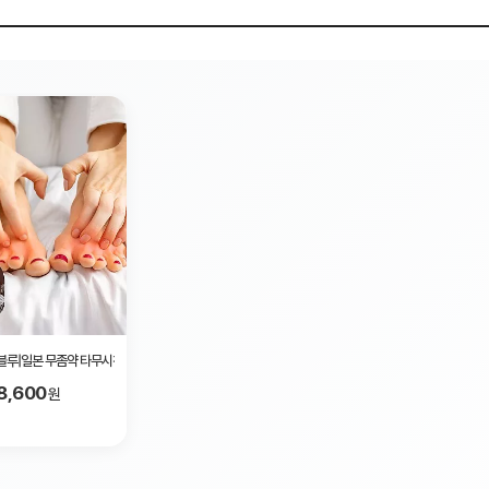
 블루|일본 무좀약 타무시친키 블루
8,600
원