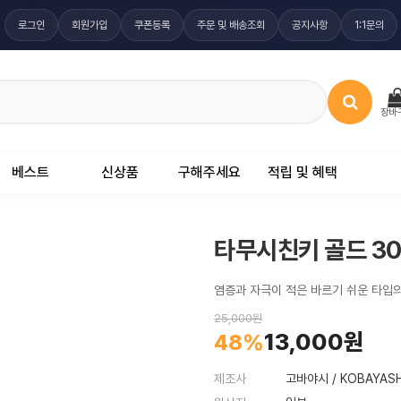
로그인
회원가입
쿠폰등록
주문 및 배송조회
공지사항
1:1문의
장바
베스트
신상품
구해주세요
적립 및 혜택
타무시친키 골드 30
염증과 자극이 적은 바르기 쉬운 타입
25,000원
13,000원
48%
제조사
고바야시 / KOBAYASH