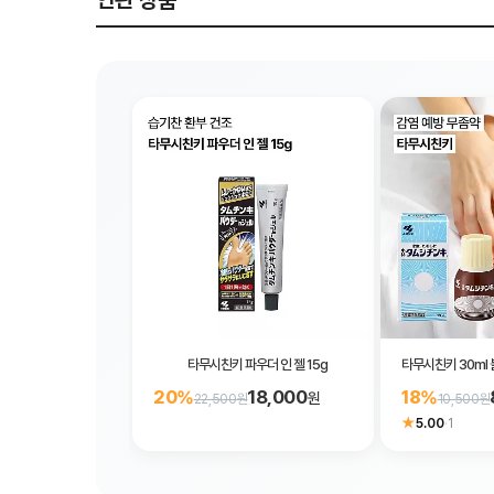
연관 상품
타무시친키 파우더 인 젤 15g
타무시친키 30ml
18,000
20%
18%
원
22,500원
10,500원
★
5.00
·
1