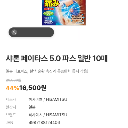
최근 1주간 20명 구매
샤론 페이타스 5.0 파스 일반 10매
일본 대표파스, 혈액 순환 촉진과 통증완화 동시 작용!
29,500원
16,500원
44%
제조사
히사미츠 / HISAMITSU
원산지
일본
브랜드
히사미츠 / HISAMITSU
JAN
4987188124406