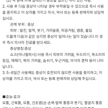
(2) 약 등에 의해 알레르기 증상을 일으킨 적이 있는 사람.
2. 사용 후 다음 증상이 나타날 경우 부작용일 수 있으므로 즉시 사용
을 중지하고 이 상자를 가지고 의사, 약사 또는 등록 판매자와 상담하
십시오.
관계 부위 : 증상
피부 : 발진, 발적, 붓기, 가려움증, 따끔거림, 염증, 물집
드물게 다음과 같은 심각한 증상이 일어나는 일이 있습니다.이 경
우 즉시 의사의 진료를 받으세요.
증상명칭:증상
쇼크(아나필락시):사용 즉시 피부의 가려움, 두드러기, 목소리의
잠김, 재채기, 목의 가려움, 숨쉬기, 두근거림, 의식의 혼탁 등이 나타
납니다.
3. 5~6일간 사용해도 증상이 호전되지 않으면 사용을 중지하고, 이
상자를 가지고 의사, 약사 또는 등록 판매자와 상담해 주십시오.
■효능·효과
요통, 근육통, 요통, 건초염(손·손목·발목 통증과 붓기), 팔꿈치 통증