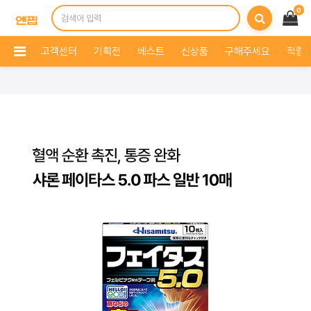
0
고객센터
기획전
베스트
신상품
구해주세요
적립 