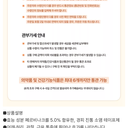
■상품설명
●효능 성분 페르비나크를 5.0% 함유한, 경피 진통 소염 테이프제
●어깨·허리, 관절, 근육 통증에 뛰어난 효과를 나타냅니다.