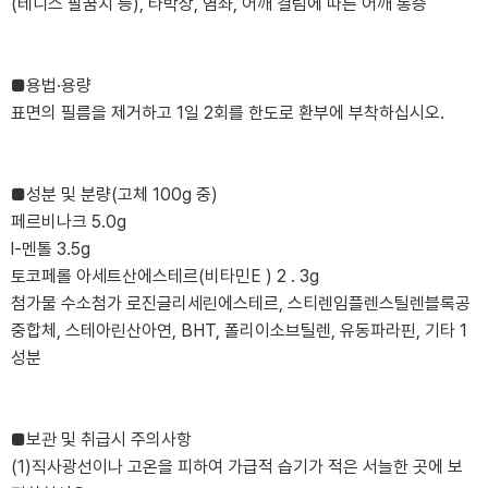
(테니스 팔꿈치 등), 타박상, 염좌, 어깨 결림에 따른 어깨 통증
■용법·용량
표면의 필름을 제거하고 1일 2회를 한도로 환부에 부착하십시오.
■성분 및 분량(고체 100g 중)
페르비나크 5.0g
l-멘톨 3.5g
토코페롤 아세트산에스테르(비타민E ) 2 . 3g
첨가물 수소첨가 로진글리세린에스테르, 스티렌임플렌스틸렌블록공
중합체, 스테아린산아연, BHT, 폴리이소브틸렌, 유동파라핀, 기타 1
성분
■보관 및 취급시 주의사항
(1)직사광선이나 고온을 피하여 가급적 습기가 적은 서늘한 곳에 보