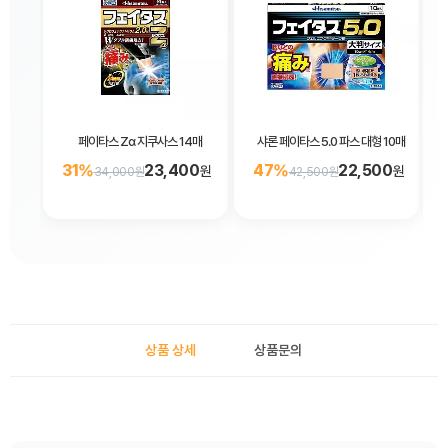
페이타스 Zα 지쿠사스 14매
샤론 페이타스 5.0 파스 대형 10매
31%
23,400
47%
22,500
원
원
34,000원
42,500원
상품 상세
상품문의