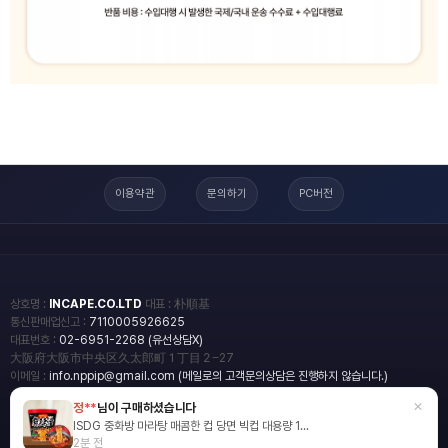
이용약관
문의하기
PC버전
상호명 :
INCAPE.CO.LTD
대표 : 朴順基
통신판매업신고 :
7110005926625
대표번호 :
02-6951-2268 (유선상담X)
大阪府大阪市中央区久太郎町１丁目２−27
이메일 :
info.nppip@gmail.com (메일로의 고객문의상담은 진행하지 않습니다.)
×
정**
님이 구매하셨습니다
copyright
일본직구쇼핑몰 엔핍
ISDG 중화방 마라탕 매콤한 컵 당면 빅컵 대용량 1...
2018 All rights reserved.
2분 전