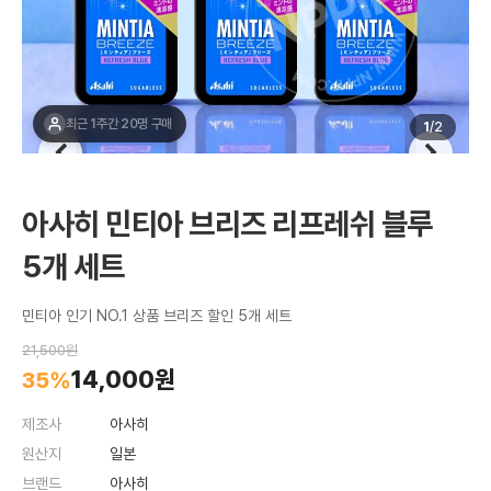
최근 1주간 20명 구매
1
/
2
아사히 민티아 브리즈 리프레쉬 블루
5개 세트
민티아 인기 NO.1 상품 브리즈 할인 5개 세트
21,500원
14,000원
35%
제조사
아사히
원산지
일본
브랜드
아사히