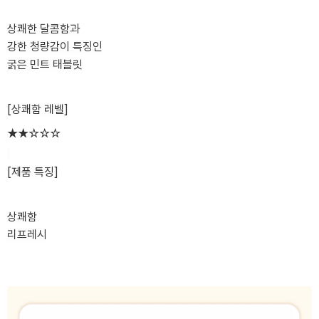
상쾌한 달콤함과
강한 청량감이 특징인
굵은 민트 태블릿
[상쾌함 레벨
]
★★☆☆☆
[제품 특징]
상쾌함
리프레시