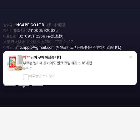
상호명 :
INCAPE.CO.LTD
대표 : 朴順基
통신판매업신고 :
7110005926625
대표번호 :
02-6951-2268 (유선상담X)
大阪府大阪市中央区久太郎町１丁目２−27
이메일 :
info.nppip@gmail.com (메일로의 고객문의상담은 진행하지 않습니다.)
×
박**
님이 구매하셨습니다
copyright
일본직구쇼핑몰 엔핍
부르봉 엘리제 홋카이도 밀크 크림 웨하스 16개입
2018 All rights reserved.
8분 전
하루동안 보지않기
blog