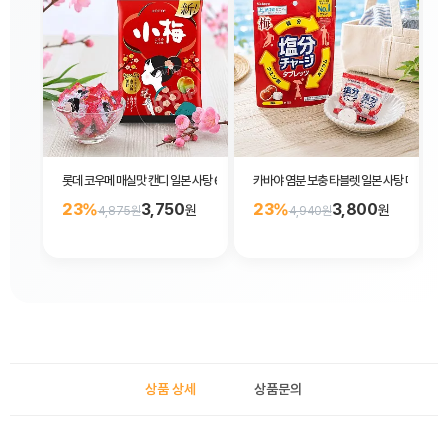
롯데 코우메 매실맛 캔디 일본 사탕 60g
카바야 염분 보충 타블렛 일본 사탕 매실맛 8
23%
3,750
23%
3,800
원
원
4,875원
4,940원
상품 상세
상품문의