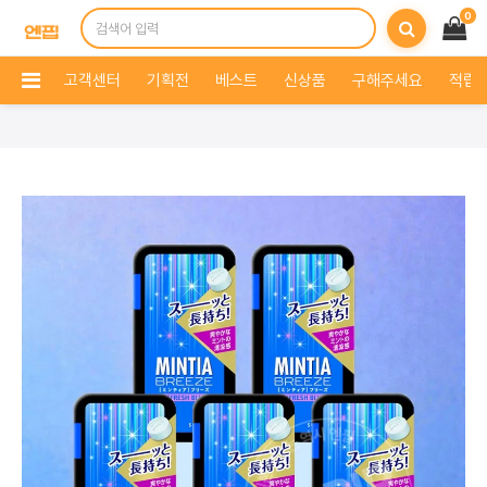
0
고객센터
기획전
베스트
신상품
구해주세요
적립 