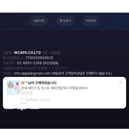
이용약관
문의하기
PC버전
상호명 :
INCAPE.CO.LTD
대표 : 朴順基
통신판매업신고 :
7110005926625
대표번호 :
02-6951-2268 (유선상담X)
大阪府大阪市中央区久太郎町１丁目２−27
이메일 :
info.nppip@gmail.com (메일로의 고객문의상담은 진행하지 않습니다.)
×
염**
님이 구매하셨습니다
copyright
일본직구쇼핑몰 엔핍
코세 메이크 킵 미스트 메이크업 픽서 무향료 80ml
2018 All rights reserved.
2시간 전
하루동안 보지않기
blog