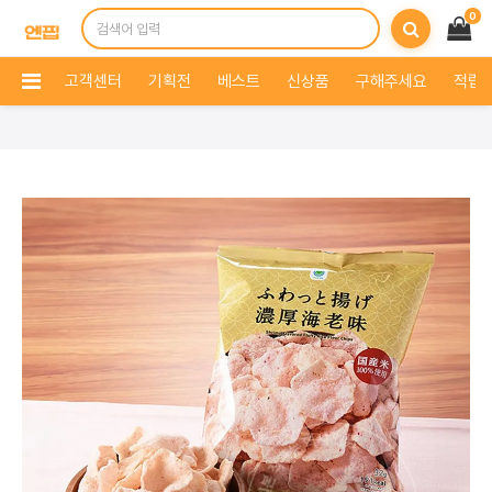
0
고객센터
기획전
베스트
신상품
구해주세요
적립 