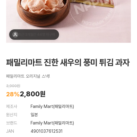
최근 1주간 4명 구매
패밀리마트 진한 새우의 풍미 튀김 과자
패밀리마트 오리지널 스낵!
3,900원
2,800원
28%
제조사
Family Mart(패밀리마트)
원산지
일본
브랜드
Family Mart(패밀리마트)
JAN
4901037612531