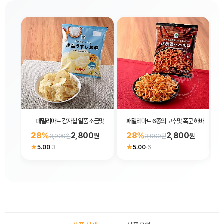
패밀리마트 감자칩 일품 소금맛
패밀리마트 6종의 고추맛 폭군 하바네로
28%
2,800
28%
2,800
원
원
3,900원
3,900원
★
★
5.00
·
3
5.00
·
6