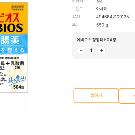
원산지
일본
브랜드
아사히
JAN
4946842100125
무게
550 g
에비오스 정장약 504정
−
+
찜하기