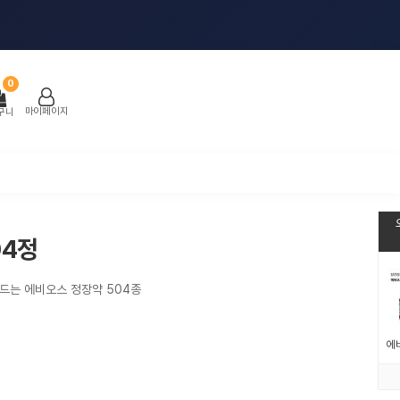
0
마이페이지
구니
04정
드는 에비오스 정장약 504종