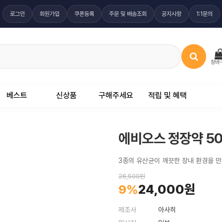
로그인
회원가입
쿠폰등록
주문 및 배송조회
공지사항
1:1문의
장바
베스트
신상품
구해주세요
적립 및 혜택
에비오스 정장약 5
3종의 유산균이 깨끗한 장내 환경을 만
26,500원
24,000원
9%
제조사
아사히