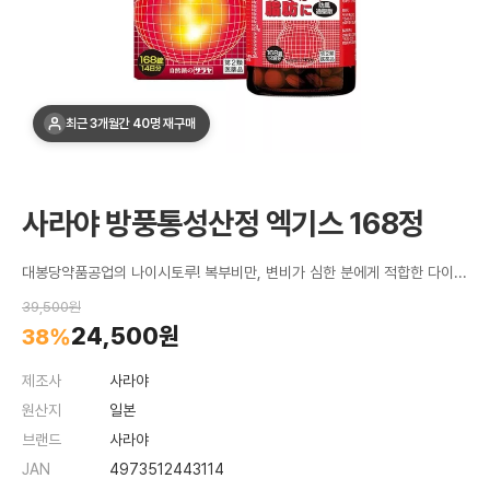
최근 3개월간 40명 재구매
사라야 방풍통성산정 엑기스 168정
대봉당약품공업의 나이시토루! 복부비만, 변비가 심한 분에게 적합한 다이어트 약품
39,500원
24,500원
38%
제조사
사라야
원산지
일본
브랜드
사라야
JAN
4973512443114