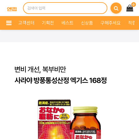
0
고객센터
기획전
베스트
신상품
구해주세요
적립 