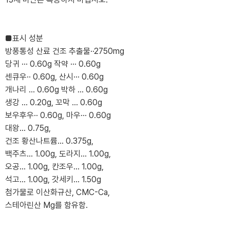
■표시 성분
방풍통성 산료 건조 추출물··2750mg
당귀 ··· 0.60g 작약 ··· 0.60g
센큐우·· 0.60g, 산시··· 0.60g
개나리 ... 0.60g 박하 ... 0.60g
생강 ... 0.20g, 꼬막 ... 0.60g
보우후우·· 0.60g, 마우··· 0.60g
대왕... 0.75g,
건조 황산나트륨... 0.375g,
백주츠... 1.00g, 도라지... 1.00g,
오공... 1.00g, 칸조우... 1.00g,
석고... 1.00g, 갓세키... 1.50g
첨가물로 이산화규산, CMC-Ca,
스테아린산 Mg를 함유함.