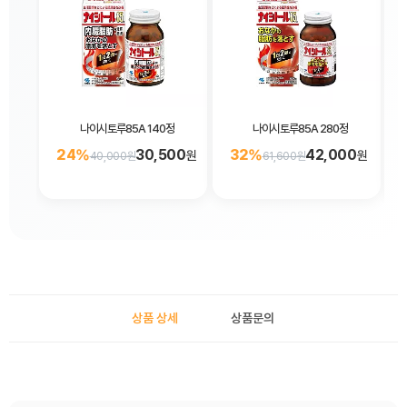
나이시토루85A 140정
나이시토루85A 280정
24%
30,500
32%
42,000
원
원
40,000원
61,600원
상품 상세
상품문의