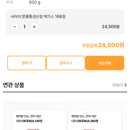
무게
600 g
사라야 방풍통성산정 엑기스 168정
−
+
24,500원
24,500원
주문금액
찜하기
연관 상품
더보기