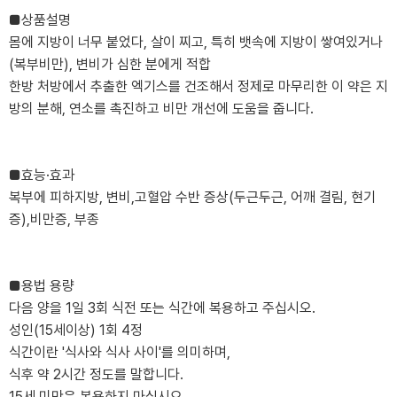
■상품설명
몸에 지방이 너무 붙었다, 살이 찌고, 특히 뱃속에 지방이 쌓여있거나
(복부비만), 변비가 심한 분에게 적합
한방 처방에서 추출한 엑기스를 건조해서 정제로 마무리한 이 약은 지
방의 분해, 연소를 촉진하고 비만 개선에 도움을 줍니다.
■효능·효과
복부에 피하지방, 변비,고혈압 수반 증상(두근두근, 어깨 결림, 현기
증),비만증, 부종
■용법 용량
다음 양을 1일 3회 식전 또는 식간에 복용하고 주십시오.
성인(15세이상) 1회 4정
식간이란 '식사와 식사 사이'를 의미하며,
식후 약 2시간 정도를 말합니다.
15세 미만은 복용하지 마십시오.