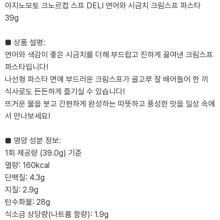
아지노모토 크노르컵 스프 DELI 연어와 시금치 크림스프 파스타
39g
■ 상품 설명:
연어와 색감이 좋은 시금치를 더해 부드럽고 진하게 끓여낸 크림스프
파스타입니다!
나선형 파스타 면에 부드러운 크림스프가 골고루 잘 배어들어 한 끼
식사로도 든든하게 즐기실 수 있습니다!
뜨거운 물을 붓고 간편하게 완성하는 따뜻하고 풍성한 맛을 일상 속에
서 만나보세요!
■ 영양 성분 정보:
1회 제공량 (39.0g) 기준
열량: 160kcal
단백질: 4.3g
지질: 2.9g
탄수화물: 28g
식소금 상당량(나트륨 함량): 1.9g