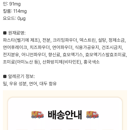
인: 91mg
칼륨: 114mg
요오드: 0μg
■ 원재료명:
파스타(벨기에 제조), 전분, 크리밍파우더, 덱스트린, 설탕, 정제소금,
연어후레이크, 치즈파우더, 연어파우더, 식용가공유지, 건조시금치,
전지분유, 어니언파우더, 향신료, 효모엑기스, 효모엑기스발효조미료,
조미료(아미노산 등), 산화방지제(비타민E), 홍국색소
■ 알레르기 정보:
밀, 우유 성분, 연어, 대두 함유