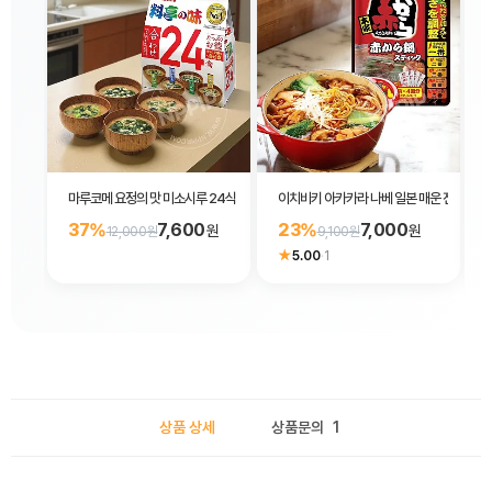
마루코메 요정의 맛 미소시루 24식 2종 (일반/저염)
이치비키 아카카라 나베 일본 매운 전골 요리
37%
7,600
23%
7,000
원
원
12,000원
9,100원
★
5.00
·
1
상품 상세
상품문의
1