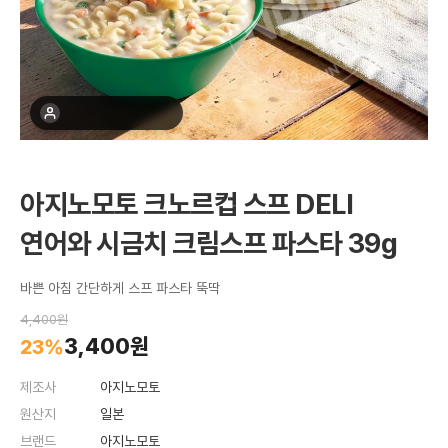
최근 1주간 18명 구매
아지노모토 크노르컵 스프 DELI
연어와 시금치 크림스프 파스타 39g
바쁜 아침 간단하게 스프 파스타 뚝딱
4,400원
3,400원
23%
제조사
아지노모토
원산지
일본
브랜드
아지노모토