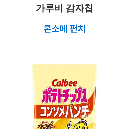
가루비 감자칩
콘소메 펀치