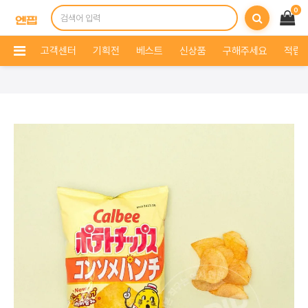
0
고객센터
기획전
베스트
신상품
구해주세요
적립 