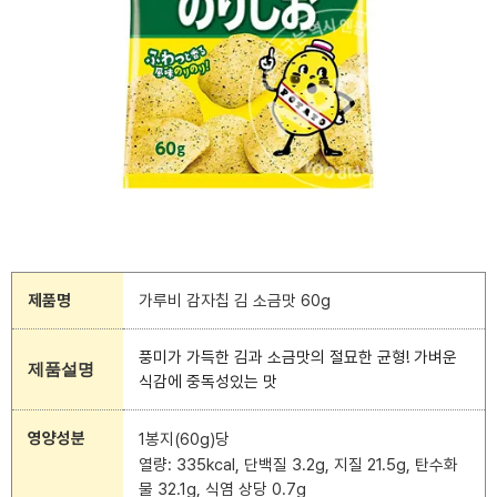
제품명
가루비 감자칩 김 소금맛 60g
풍미가 가득한 김과 소금맛의 절묘한 균형! 가벼운
제품설명
식감에 중독성있는 맛
영양성분
1봉지(60g)당
열량:
335kcal, 단백질 3.2g, 지질 21.5g, 탄수화
물 32.1g, 식염 상당 0.7g