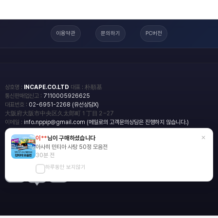
이용약관
문의하기
PC버전
상호명 :
INCAPE.CO.LTD
대표 : 朴順基
통신판매업신고 :
7110005926625
대표번호 :
02-6951-2268 (유선상담X)
大阪府大阪市中央区久太郎町１丁目２−27
이메일 :
info.nppip@gmail.com (메일로의 고객문의상담은 진행하지 않습니다.)
×
이**
님이 구매하셨습니다
copyright
일본직구쇼핑몰 엔핍
아사히 민티아 사탕 50정 모음전
2018 All rights reserved.
30분 전
하루동안 보지않기
blog