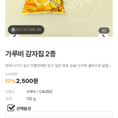
최근 1주간 16명 구매
1
/
2
가루비 감자칩 2종
밖에 나가기 싫고 이불안에만 있고 싶은 바로 오늘! 손가락 클릭으로 달콤한 간식세트를 받아보자!
3,000원
2,500원
17%
브랜드
카루비 / CALBEE
무게
130 g
선택옵션